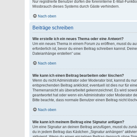
Nur registrierte Benutzer dürfen die foreninterne E-Mail-Funkt
Missbrauch dieses Systems durch Gäste verhindern.
Nach oben
Beiträge schreiben
Wie erstelle ich ein neues Thema oder eine Antwort?
Um ein neues Thema in einem Forum zu eröffnen, musst du auf 
erforderlich ist, bevor du einen Beitrag schreiben kannst. Dein
Dateianhänge erstellen“ usw.
Nach oben
Wie kann ich einen Beitrag bearbeiten oder löschen?
Wenn du nicht Administrator oder Moderator bist, kannst du nu
entsprechenden Beitrag anklickst; eventuell ist dies nur für e
Themenansicht als überarbeitet gekennzeichnet. Es wird sowohl
geantwortet hat oder wenn ein Administrator oder Moderator dein
Bitte beachte, dass normale Benutzer einen Beitrag nicht lösc
Nach oben
Wie kann ich meinem Beitrag eine Signatur anfügen?
Um eine Signatur an deinen Beitrag anzufügen, musst du zunäch
du in jedem Beitrag das Kästchen „Signatur anhängen“ aktivi
aktivierst. Wenn du einen einzelnen Beitrag dennoch ohne Sign