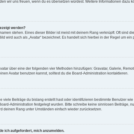
, würden wir uns freuen, wenn du es übersetzen würdest. Weitere Informationen dazu
gezeigt werden?
amen stehen. Eines dieser Bilder ist meist mit deinem Rang verknüpft: Oft sind di
ld wird auch als „Avatar“ bezeichnet. Es handelt sich hierbei in der Regel um ein
 Avatar über eine der folgenden vier Methoden hinzufügen: Gravatar, Galerie, Rem
en Avatar benutzen kannst, solltest du die Board-Administration kontaktieren.
viele Beiträge du bislang erstellt hast oder identifizieren bestimmte Benutzer w
 Board-Administration festgelegt wurden. Bitte schreibe keine sinnlosen Beiträge
wird deinen Rang unter Umständen einfach wieder zurücksetzen.
rde ich aufgefordert, mich anzumelden.