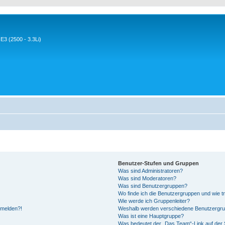
3 (2500 - 3.3Li)
Benutzer-Stufen und Gruppen
Was sind Administratoren?
Was sind Moderatoren?
Was sind Benutzergruppen?
Wo finde ich die Benutzergruppen und wie tr
Wie werde ich Gruppenleiter?
anmelden?!
Weshalb werden verschiedene Benutzergrupp
Was ist eine Hauptgruppe?
Was bedeutet der „Das Team“-Link auf der S