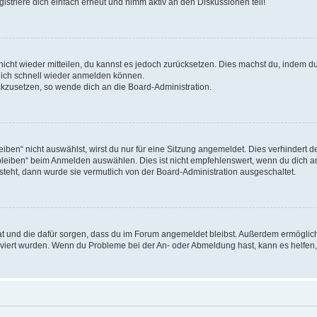
triere dich einfach erneut und nimm aktiv an den Diskussionen teil!
 nicht wieder mitteilen, du kannst es jedoch zurücksetzen. Dies machst du, indem 
 dich schnell wieder anmelden können.
ückzusetzen, so wende dich an die Board-Administration.
en“ nicht auswählst, wirst du nur für eine Sitzung angemeldet. Dies verhindert 
leiben“ beim Anmelden auswählen. Dies ist nicht empfehlenswert, wenn du dich an
 steht, dann wurde sie vermutlich von der Board-Administration ausgeschaltet.
 hat und die dafür sorgen, dass du im Forum angemeldet bleibst. Außerdem ermögli
tiviert wurden. Wenn du Probleme bei der An- oder Abmeldung hast, kann es helfen