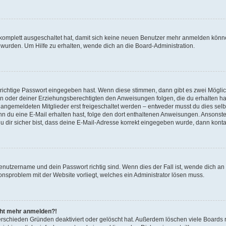
g komplett ausgeschaltet hat, damit sich keine neuen Benutzer mehr anmelden könn
 wurden. Um Hilfe zu erhalten, wende dich an die Board-Administration.
 richtige Passwort eingegeben hast. Wenn diese stimmen, dann gibt es zwei Mögl
tern oder deiner Erziehungsberechtigten den Anweisungen folgen, die du erhalten ha
u angemeldeten Mitglieder erst freigeschaltet werden – entweder musst du dies selbs
. Wenn du eine E-Mail erhalten hast, folge den dort enthaltenen Anweisungen. Ansons
 dir sicher bist, dass deine E-Mail-Adresse korrekt eingegeben wurde, dann kontak
Benutzername und dein Passwort richtig sind. Wenn dies der Fall ist, wende dich a
ionsproblem mit der Website vorliegt, welches ein Administrator lösen muss.
icht mehr anmelden?!
erschieden Gründen deaktiviert oder gelöscht hat. Außerdem löschen viele Boards r