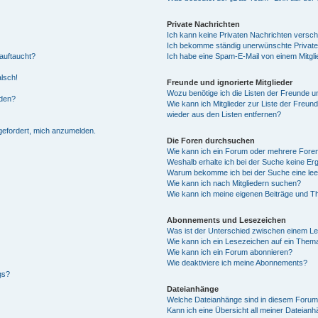
Private Nachrichten
Ich kann keine Privaten Nachrichten versch
Ich bekomme ständig unerwünschte Private
auftaucht?
Ich habe eine Spam-E-Mail von einem Mitgli
alsch!
Freunde und ignorierte Mitglieder
Wozu benötige ich die Listen der Freunde un
rden?
Wie kann ich Mitglieder zur Liste der Freund
wieder aus den Listen entfernen?
fgefordert, mich anzumelden.
Die Foren durchsuchen
Wie kann ich ein Forum oder mehrere For
Weshalb erhalte ich bei der Suche keine Er
Warum bekomme ich bei der Suche eine lee
Wie kann ich nach Mitgliedern suchen?
Wie kann ich meine eigenen Beiträge und T
Abonnements und Lesezeichen
Was ist der Unterschied zwischen einem L
Wie kann ich ein Lesezeichen auf ein Them
Wie kann ich ein Forum abonnieren?
Wie deaktiviere ich meine Abonnements?
gs?
Dateianhänge
Welche Dateianhänge sind in diesem Forum
Kann ich eine Übersicht all meiner Dateian