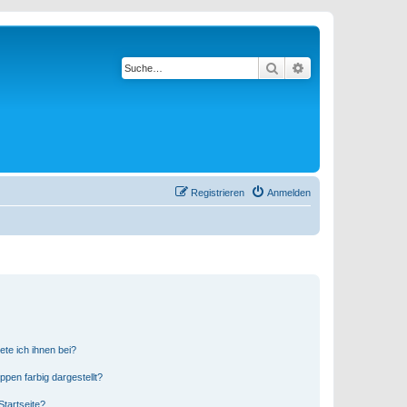
Suche
Erweiterte Suche
Registrieren
Anmelden
ete ich ihnen bei?
en farbig dargestellt?
tartseite?