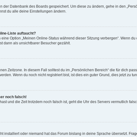
n in der Datenbank des Boards gespeichert. Um diese zu ändern, gehe in den „Persö
nst du alle deine Einstellungen ändern.
ine-Liste auftaucht?
n eine Option „Meinen Online-Status während dieser Sitzung verbergen“. Wenn du d
st dann als unsichtbarer Besucher gezählt.
en Zeitzone. In diesem Fall solltest du im „Persönlichen Bereich“ die für dich passe
den. Wenn du noch nicht registriert bist, ist dies ein guter Grund, dies jetzt zu tun
mer noch falsch!
t hast und die Zeit trotzdem noch falsch ist, geht die Uhr des Servers vermutlich fal
t installiert oder niemand hat das Forum bislang in deine Sprache übersetzt. Frag