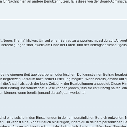
ion für Nachrichten an andere Benutzer nutzen, falls diese von der Board-Administ
„Neues Thema“ klicken. Um auf einen Beitrag zu antworten, musst du auf „Antworte
e Berechtigungen sind jeweils am Ende der Foren- und der Beitragsansicht aufgeliste
r deine eigenen Beiträge bearbeiten oder löschen. Du kannst einen Beitrag bearbe
inen begrenzten Zeitraum nach seiner Erstellung möglich. Wenn bereits jemand auf de
 die Anzahl als auch der letzte Zeitpunkt der Bearbeitungen angezeigt. Dieser Hi
en Beitrag überarbeitet hat. Diese können jedoch, falls sie es für nötig halten, ei
hen können, wenn bereits jemand darauf geantwortet hat.
st eine solche in den Einstellungen in deinem persönlichen Bereich entwerfen. Na
eren. Du kannst eine Signatur auch hinzufügen, indem du in deinem persönlichen 
atur verfassen möchtest, so kannst du dort einfach das Kontrollkästchen „Signatu