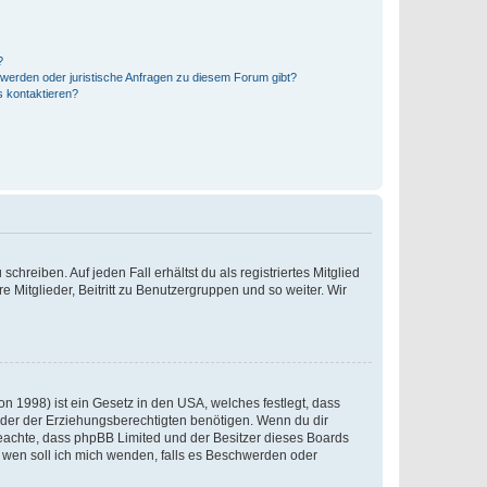
?
hwerden oder juristische Anfragen zu diesem Forum gibt?
s kontaktieren?
chreiben. Auf jeden Fall erhältst du als registriertes Mitglied
e Mitglieder, Beitritt zu Benutzergruppen und so weiter. Wir
n 1998) ist ein Gesetz in den USA, welches festlegt, dass
der der Erziehungsberechtigten benötigen. Wenn du dir
te beachte, dass phpBB Limited und der Besitzer dieses Boards
An wen soll ich mich wenden, falls es Beschwerden oder