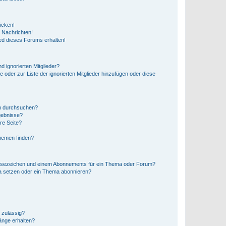
icken!
 Nachrichten!
ed dieses Forums erhalten!
d ignorierten Mitglieder?
e oder zur Liste der ignorierten Mitglieder hinzufügen oder diese
en durchsuchen?
gebnisse?
re Seite?
hemen finden?
esezeichen und einem Abonnements für ein Thema oder Forum?
a setzen oder ein Thema abonnieren?
 zulässig?
hänge erhalten?