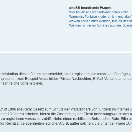
phpBB betreffende Fragen
Wer hat diese Forensoftware entwickelt?
Warum ist Funktion x oder y nicht enthalten
An wen soll ich mich wenden, falls es Besc
Wie kann ich einen Administrator des Board
istration dieses Forums entscheidet, ob du registriert sein musst, um Beiträge zu s
ung stehen: zum Beispiel Avatarbilder, Private Nachrichten, E-Mail-Versand an ander
 zahlreiche Vorteile bietet.
t of 1998 (deutsch: Gesetz zum Schutz der Privatsphäre von Kindern im Internet vo
unter 13 Jahren erheben, hierzu die Zustimmung der Eltern beziehungsweise des o
h zu registrieren versuchst, zutrifft, ziehe einen rechtlichen Beistand zu Rate. Bit
für Rechtsangelegenheiten jeglicher Art ist; außer solchen, die unter der Frage „
.