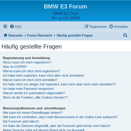
BMW E3 Forum
BMW E3 Club
Der große BMW
FAQ
Registrieren
Anmelden
S
Startseite
Foren-Übersicht
Häufig gestellte Fragen
u
Häufig gestellte Fragen
c
h
Registrierung und Anmeldung
Wozu muss ich mich registrieren?
e
Was ist COPPA?
Warum kann ich mich nicht registrieren?
Ich habe mich registriert, kann mich aber nicht anmelden!
Warum kann ich mich nicht anmelden?
Ich habe mich vor einiger Zeit registriert, kann mich aber nicht mehr anmelden?!
Ich habe mein Passwort vergessen!
Warum werde ich automatisch abgemeldet?
Wozu ist die Funktion „Alle Cookies löschen“?
Benutzerpräferenzen und -einstellungen
Wie kann ich meine Einstellungen ändern?
Wie kann ich verhindern, dass mein Benutzername in der Online-Liste auftaucht?
Die Forenuhr geht falsch!
Ich habe die Zeitzone eingestellt, aber die Forenuhr geht immer noch falsch!
Meine Sprache steht auf diesem Board nicht zur Auswahl!