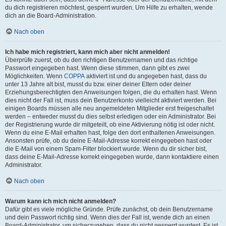
du dich registrieren möchtest, gesperrt wurden. Um Hilfe zu erhalten, wende
dich an die Board-Administration.
Nach oben
Ich habe mich registriert, kann mich aber nicht anmelden!
Überprüfe zuerst, ob du den richtigen Benutzernamen und das richtige
Passwort eingegeben hast. Wenn diese stimmen, dann gibt es zwei
Möglichkeiten. Wenn
COPPA
aktiviert ist und du angegeben hast, dass du
unter 13 Jahre alt bist, musst du bzw. einer deiner Eltern oder deiner
Erziehungsberechtigten den Anweisungen folgen, die du erhalten hast. Wenn
dies nicht der Fall ist, muss dein Benutzerkonto vielleicht aktiviert werden. Bei
einigen Boards müssen alle neu angemeldeten Mitglieder erst freigeschaltet
werden – entweder musst du dies selbst erledigen oder ein Administrator. Bei
der Registrierung wurde dir mitgeteilt, ob eine Aktivierung nötig ist oder nicht.
Wenn du eine E-Mail erhalten hast, folge den dort enthaltenen Anweisungen.
Ansonsten prüfe, ob du deine E-Mail-Adresse korrekt eingegeben hast oder
die E-Mail von einem Spam-Filter blockiert wurde. Wenn du dir sicher bist,
dass deine E-Mail-Adresse korrekt eingegeben wurde, dann kontaktiere einen
Administrator.
Nach oben
Warum kann ich mich nicht anmelden?
Dafür gibt es viele mögliche Gründe. Prüfe zunächst, ob dein Benutzername
und dein Passwort richtig sind. Wenn dies der Fall ist, wende dich an einen
Board-Administrator, um sicherzugehen, dass du nicht gesperrt wurdest. Es ist