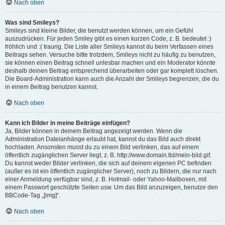
Nach oben
Was sind Smileys?
Smileys sind kleine Bilder, die benutzt werden können, um ein Gefühl
auszudrücken. Für jeden Smiley gibt es einen kurzen Code, z. B. bedeutet :)
fröhlich und :( traurig. Die Liste aller Smileys kannst du beim Verfassen eines
Beitrags sehen. Versuche bitte trotzdem, Smileys nicht zu häufig zu benutzen,
sie können einen Beitrag schnell unlesbar machen und ein Moderator könnte
deshalb deinen Beitrag entsprechend überarbeiten oder gar komplett löschen.
Die Board-Administration kann auch die Anzahl der Smileys begrenzen, die du
in einem Beitrag benutzen kannst.
Nach oben
Kann ich Bilder in meine Beiträge einfügen?
Ja, Bilder können in deinem Beitrag angezeigt werden. Wenn die
Administration Dateianhänge erlaubt hat, kannst du das Bild auch direkt
hochladen. Ansonsten musst du zu einem Bild verlinken, das auf einem
öffentlich zugänglichen Server liegt, z. B. http://www.domain.tld/mein-bild.gif.
Du kannst weder Bilder verlinken, die sich auf deinem eigenen PC befinden
(außer es ist ein öffentlich zugänglicher Server), noch zu Bildern, die nur nach
einer Anmeldung verfügbar sind, z. B. Hotmail- oder Yahoo-Mailboxen, mit
einem Passwort geschützte Seiten usw. Um das Bild anzuzeigen, benutze den
BBCode-Tag „[img]“.
Nach oben