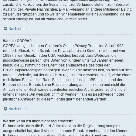
zusätzliche Funktionen, die Gästen nicht zur Verfügung stehen: zum Beispiel
Avatarbilder, Private Nachrichten, E-Mail-Versand an andere Mitglieder, Beitritt
zu Benutzergruppen und so weiter. Wir empfehlen dir eine Anmeldung, da sie
schnell erledigt ist und dir zahlreiche Vorteile bietet.
Nach oben
Was ist COPPA?
COPPA, ausgeschrieben Children’s Online Privacy Protection Act of 1998
(deutsch: Gesetz zum Schutz der Privatsphäre von Kindern im Internet von
1998) ist ein Gesetz in den USA, welches festlegt, dass Websites, die
möglicherweise persönliche Daten von Kindern unter 13 Jahren erheben,
hierzu die Zustimmung der Eltern beziehungsweise des oder der
Erziehungsberechtigten benötigen. Wenn du dir unsicher bist, ob dies auf dich
oder die Website, auf der du dich zu registrieren versuchst, zutrifft, ziehe einen
rechtlichen Beistand zu Rate. Bitte beachte, dass phpBB Limited und der
Besitzer dieses Boards keine Rechtsberatung anbieten kann und nicht die
Anlaufstelle für Rechtsangelegenheiten jeglicher Art ist; außer solchen, die
unter der Frage „An wen soll ich mich wenden, falls es Beschwerden oder
juristische Anfragen zu diesem Forum gibt?“ behandelt werden.
Nach oben
Warum kann ich mich nicht registrieren?
Es kann sein, dass die Board-Administration die Registrierung komplett
ausgeschaltet hat, damit sich keine neuen Benutzer mehr anmelden können.
Es könnte auch sein, dass deine IP-Adresse oder der Benutzername, mit dem