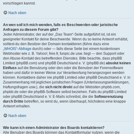
vorschlagen kannst.
Nach oben
An wen soll ich mich wenden, falls es Beschwerden oder juristische
Anfragen zu diesem Forum gibt?
Jeder Administrator, der auf der „Das Team“-Seite aufgeführt ist, ist ein
geeigneter Kontakt für deine Beschwerde. Wenn du so keine Antwort erhältst,
solltest du den Besitzer der Domain kontaktieren (führe dazu eine
„WHOIS“-Abfrage
durch) oder — falls diese Seite bei einem kostenlosen
Webhoster wie z. B. Yahoo!, free.fr, funpic.de usw. liegt — den Support oder
den Abuse-Kontakt des betreffenden Dienstes. Bitte beachte, dass phpBB
Limited (phpBB.com) und phpBB Deutschland e. V. (phpBB.de)
absolut keinen
Einfluss
auf die Benutzung oder den oder die Benutzer der Forensoftware
haben und dafür in keiner Weise zur Verantwortung herangezogen werden
können. Kontaktiere daher nie phpBB Limited oder phpBB Deutschland e. V. in
Zusammenhang mit jeglichen juristischen Fragen (Unterlassungserklärungen,
Haftungsfragen usw.), die
sich nicht direkt
auf die Websiten phpbb.com,
phpbb.de oder die phpBB-Software selbst beziehen. Falls du phpBB Limited
oder phpBB Deutschland e. V. E-Mails schreibst, die die
Softwarenutzung
durch Dritte
betreffen, so wirst du, wenn überhaupt, höchstens eine knappe
Antwort erhalten.
Nach oben
Wie kann ich einen Administrator des Boards kontaktieren?
Alle Benutzer des Boards können das Kontaktformular nutzen, wenn die