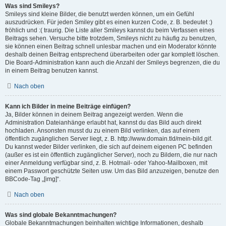
Was sind Smileys?
Smileys sind kleine Bilder, die benutzt werden können, um ein Gefühl
auszudrücken. Für jeden Smiley gibt es einen kurzen Code, z. B. bedeutet :)
fröhlich und :( traurig. Die Liste aller Smileys kannst du beim Verfassen eines
Beitrags sehen. Versuche bitte trotzdem, Smileys nicht zu häufig zu benutzen,
sie können einen Beitrag schnell unlesbar machen und ein Moderator könnte
deshalb deinen Beitrag entsprechend überarbeiten oder gar komplett löschen.
Die Board-Administration kann auch die Anzahl der Smileys begrenzen, die du
in einem Beitrag benutzen kannst.
Nach oben
Kann ich Bilder in meine Beiträge einfügen?
Ja, Bilder können in deinem Beitrag angezeigt werden. Wenn die
Administration Dateianhänge erlaubt hat, kannst du das Bild auch direkt
hochladen. Ansonsten musst du zu einem Bild verlinken, das auf einem
öffentlich zugänglichen Server liegt, z. B. http://www.domain.tld/mein-bild.gif.
Du kannst weder Bilder verlinken, die sich auf deinem eigenen PC befinden
(außer es ist ein öffentlich zugänglicher Server), noch zu Bildern, die nur nach
einer Anmeldung verfügbar sind, z. B. Hotmail- oder Yahoo-Mailboxen, mit
einem Passwort geschützte Seiten usw. Um das Bild anzuzeigen, benutze den
BBCode-Tag „[img]“.
Nach oben
Was sind globale Bekanntmachungen?
Globale Bekanntmachungen beinhalten wichtige Informationen, deshalb