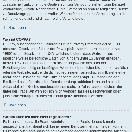
zusätzliche Funktionen, die Gästen nicht zur Verfügung stehen: zum Beispiel
Avatarbilder, Private Nachrichten, E-Mail-Versand an andere Mitglieder, Beitritt
zu Benutzergruppen und so weiter. Wir empfehlen dir eine Anmeldung, da sie
schnell erledigt ist und dir zahlreiche Vorteile bietet.
Nach oben
Was ist COPPA?
COPPA, ausgeschrieben Children’s Online Privacy Protection Act of 1998
(deutsch: Gesetz zum Schutz der Privatsphäre von Kindern im Internet von
1998) ist ein Gesetz in den USA, welches festlegt, dass Websites, die
möglicherweise persönliche Daten von Kindern unter 13 Jahren erheben,
hierzu die Zustimmung der Eltern beziehungsweise des oder der
Erziehungsberechtigten benötigen. Wenn du dir unsicher bist, ob dies auf dich
oder die Website, auf der du dich zu registrieren versuchst, zutrifft, ziehe einen
rechtlichen Beistand zu Rate. Bitte beachte, dass phpBB Limited und der
Besitzer dieses Boards keine Rechtsberatung anbieten kann und nicht die
Anlaufstelle für Rechtsangelegenheiten jeglicher Art ist; außer solchen, die
unter der Frage „An wen soll ich mich wenden, falls es Beschwerden oder
juristische Anfragen zu diesem Forum gibt?“ behandelt werden.
Nach oben
Warum kann ich mich nicht registrieren?
Es kann sein, dass die Board-Administration die Registrierung komplett
ausgeschaltet hat, damit sich keine neuen Benutzer mehr anmelden können.
Es könnte auch sein, dass deine IP-Adresse oder der Benutzername, mit dem