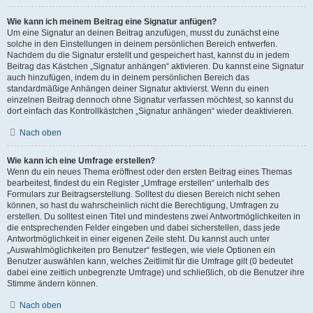
Wie kann ich meinem Beitrag eine Signatur anfügen?
Um eine Signatur an deinen Beitrag anzufügen, musst du zunächst eine
solche in den Einstellungen in deinem persönlichen Bereich entwerfen.
Nachdem du die Signatur erstellt und gespeichert hast, kannst du in jedem
Beitrag das Kästchen „Signatur anhängen“ aktivieren. Du kannst eine Signatur
auch hinzufügen, indem du in deinem persönlichen Bereich das
standardmäßige Anhängen deiner Signatur aktivierst. Wenn du einen
einzelnen Beitrag dennoch ohne Signatur verfassen möchtest, so kannst du
dort einfach das Kontrollkästchen „Signatur anhängen“ wieder deaktivieren.
Nach oben
Wie kann ich eine Umfrage erstellen?
Wenn du ein neues Thema eröffnest oder den ersten Beitrag eines Themas
bearbeitest, findest du ein Register „Umfrage erstellen“ unterhalb des
Formulars zur Beitragserstellung. Solltest du diesen Bereich nicht sehen
können, so hast du wahrscheinlich nicht die Berechtigung, Umfragen zu
erstellen. Du solltest einen Titel und mindestens zwei Antwortmöglichkeiten in
die entsprechenden Felder eingeben und dabei sicherstellen, dass jede
Antwortmöglichkeit in einer eigenen Zeile steht. Du kannst auch unter
„Auswahlmöglichkeiten pro Benutzer“ festlegen, wie viele Optionen ein
Benutzer auswählen kann, welches Zeitlimit für die Umfrage gilt (0 bedeutet
dabei eine zeitlich unbegrenzte Umfrage) und schließlich, ob die Benutzer ihre
Stimme ändern können.
Nach oben