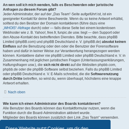
An wen soll ich mich wenden, falls es Beschwerden oder juristische
Anfragen zu diesem Forum gibt?
Jeder Administrator, der auf der „Das Team“-Seite aufgeführt ist, ist ein
geeigneter Kontakt für deine Beschwerde. Wenn du so keine Antwort erhältst,
solltest du den Besitzer der Domain kontaktieren (führe dazu eine
„WHOIS“-Abfrage
durch) oder — falls diese Seite bei einem kostenlosen
Webhoster wie z. B. Yahoo!, free.fr, funpic.de usw. liegt — den Support oder
den Abuse-Kontakt des betreffenden Dienstes. Bitte beachte, dass phpBB
Limited (phpBB.com) und phpBB Deutschland e. V. (phpBB.de)
absolut keinen
Einfluss
auf die Benutzung oder den oder die Benutzer der Forensoftware
haben und dafür in keiner Weise zur Verantwortung herangezogen werden
können. Kontaktiere daher nie phpBB Limited oder phpBB Deutschland e. V. in
Zusammenhang mit jeglichen juristischen Fragen (Unterlassungserklärungen,
Haftungsfragen usw.), die
sich nicht direkt
auf die Websiten phpbb.com,
phpbb.de oder die phpBB-Software selbst beziehen. Falls du phpBB Limited
oder phpBB Deutschland e. V. E-Mails schreibst, die die
Softwarenutzung
durch Dritte
betreffen, so wirst du, wenn überhaupt, höchstens eine knappe
Antwort erhalten.
Nach oben
Wie kann ich einen Administrator des Boards kontaktieren?
Alle Benutzer des Boards können das Kontaktformular nutzen, wenn die
Funktion durch die Board-Administration aktiviert wurde.
Mitglieder des Boards können zusätzlich den Link „Das Team“ verwenden.
Nach oben
Diese Website nutzt Cookies, um dir den