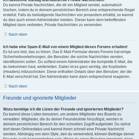
Ich bekomme ständig unerwünschte Private Nachrichten!
Du kannst Private Nachrichten, die dir ein Mitglied sendet, automatisch
löschen, indem du in deinem persönlichen Bereich eine entsprechende Regel
erstellst. Falls du belästigende Nachrichten von jemandem erhältst, so kannst
du dies auch einem Administrator melden. Dieser kann dem betreffenden
Mitglied dann verbieten, Private Nachrichten zu versenden.
Nach oben
Ich habe eine Spam-E-Mail von einem Mitglied dieses Forums erhalten!
Es tut uns leid, das zu hören. Das E-Mail-Formular dieses Forums hat einige
Sicherheitsvorkehrungen, die Benutzer, die solche Nachrichten senden,
identifizieren sollen. Du solltest einem Administrator die komplette E-Mail, die
du bekommen hast, weiterleiten. Dabei ist es ganz wichtig, die Kopfzeilen
(Headers) mitzuschicken. Diese enthalten Details über den Benutzer, der die
E-Mail verschickt hat. Der Administrator kann dann entsprechend reagieren.
Nach oben
Freunde und ignorierte Mitglieder
Wozu benötige ich die Listen der Freunde und ignorierten Mitglieder?
Du kannst diese Listen benutzen, um andere Mitglieder des Boards zu
verwalten. Mitglieder, die du deiner Freundesliste hinzufügst, werden in
deinem persönlichen Bereich für den schnellen Zugriff aufgelistet. Du siehst
dort deren Onlinestatus und kannst ihnen schnell eine Private Nachricht
senden. Abhängig von dem Style, den du verwendest, können Beiträge deiner