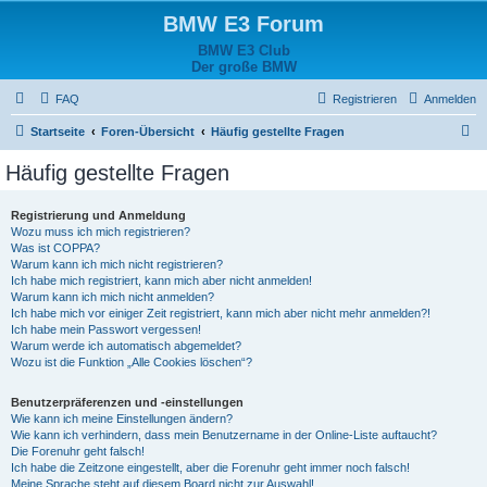
BMW E3 Forum
BMW E3 Club
Der große BMW
FAQ
Registrieren
Anmelden
S
Startseite
Foren-Übersicht
Häufig gestellte Fragen
u
Häufig gestellte Fragen
c
h
Registrierung und Anmeldung
Wozu muss ich mich registrieren?
e
Was ist COPPA?
Warum kann ich mich nicht registrieren?
Ich habe mich registriert, kann mich aber nicht anmelden!
Warum kann ich mich nicht anmelden?
Ich habe mich vor einiger Zeit registriert, kann mich aber nicht mehr anmelden?!
Ich habe mein Passwort vergessen!
Warum werde ich automatisch abgemeldet?
Wozu ist die Funktion „Alle Cookies löschen“?
Benutzerpräferenzen und -einstellungen
Wie kann ich meine Einstellungen ändern?
Wie kann ich verhindern, dass mein Benutzername in der Online-Liste auftaucht?
Die Forenuhr geht falsch!
Ich habe die Zeitzone eingestellt, aber die Forenuhr geht immer noch falsch!
Meine Sprache steht auf diesem Board nicht zur Auswahl!