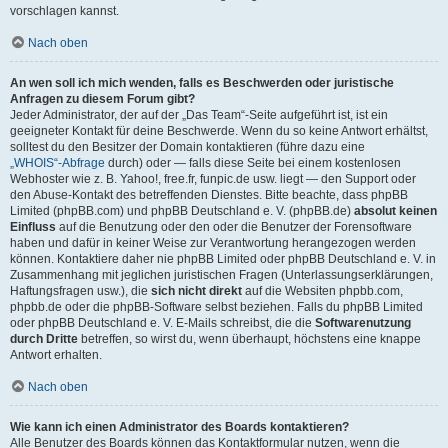
vorschlagen kannst.
Nach oben
An wen soll ich mich wenden, falls es Beschwerden oder juristische
Anfragen zu diesem Forum gibt?
Jeder Administrator, der auf der „Das Team“-Seite aufgeführt ist, ist ein
geeigneter Kontakt für deine Beschwerde. Wenn du so keine Antwort erhältst,
solltest du den Besitzer der Domain kontaktieren (führe dazu eine
„WHOIS“-Abfrage
durch) oder — falls diese Seite bei einem kostenlosen
Webhoster wie z. B. Yahoo!, free.fr, funpic.de usw. liegt — den Support oder
den Abuse-Kontakt des betreffenden Dienstes. Bitte beachte, dass phpBB
Limited (phpBB.com) und phpBB Deutschland e. V. (phpBB.de)
absolut keinen
Einfluss
auf die Benutzung oder den oder die Benutzer der Forensoftware
haben und dafür in keiner Weise zur Verantwortung herangezogen werden
können. Kontaktiere daher nie phpBB Limited oder phpBB Deutschland e. V. in
Zusammenhang mit jeglichen juristischen Fragen (Unterlassungserklärungen,
Haftungsfragen usw.), die
sich nicht direkt
auf die Websiten phpbb.com,
phpbb.de oder die phpBB-Software selbst beziehen. Falls du phpBB Limited
oder phpBB Deutschland e. V. E-Mails schreibst, die die
Softwarenutzung
durch Dritte
betreffen, so wirst du, wenn überhaupt, höchstens eine knappe
Antwort erhalten.
Nach oben
Wie kann ich einen Administrator des Boards kontaktieren?
Alle Benutzer des Boards können das Kontaktformular nutzen, wenn die