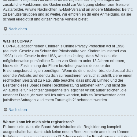
zusätzliche Funktionen, die Gästen nicht zur Verfügung stehen: zum Beispiel
Avatarbilder, Private Nachrichten, E-Mail-Versand an andere Mitglieder, Beitritt
zu Benutzergruppen und so weiter. Wir empfehlen dir eine Anmeldung, da sie
schnell erledigt ist und dir zahlreiche Vorteile bietet.
Nach oben
Was ist COPPA?
COPPA, ausgeschrieben Children’s Online Privacy Protection Act of 1998
(deutsch: Gesetz zum Schutz der Privatsphäre von Kindern im Internet von
1998) ist ein Gesetz in den USA, welches festlegt, dass Websites, die
möglicherweise persönliche Daten von Kindern unter 13 Jahren erheben,
hierzu die Zustimmung der Eltern beziehungsweise des oder der
Erziehungsberechtigten benötigen. Wenn du dir unsicher bist, ob dies auf dich
oder die Website, auf der du dich zu registrieren versuchst, zutrifft, ziehe einen
rechtlichen Beistand zu Rate. Bitte beachte, dass phpBB Limited und der
Besitzer dieses Boards keine Rechtsberatung anbieten kann und nicht die
Anlaufstelle für Rechtsangelegenheiten jeglicher Art ist; außer solchen, die
unter der Frage „An wen soll ich mich wenden, falls es Beschwerden oder
juristische Anfragen zu diesem Forum gibt?“ behandelt werden.
Nach oben
Warum kann ich mich nicht registrieren?
Es kann sein, dass die Board-Administration die Registrierung komplett
ausgeschaltet hat, damit sich keine neuen Benutzer mehr anmelden können.
Es könnte auch sein, dass deine IP-Adresse oder der Benutzername, mit dem