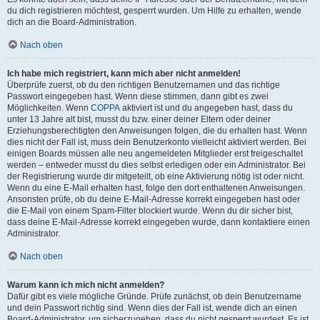
du dich registrieren möchtest, gesperrt wurden. Um Hilfe zu erhalten, wende
dich an die Board-Administration.
Nach oben
Ich habe mich registriert, kann mich aber nicht anmelden!
Überprüfe zuerst, ob du den richtigen Benutzernamen und das richtige
Passwort eingegeben hast. Wenn diese stimmen, dann gibt es zwei
Möglichkeiten. Wenn
COPPA
aktiviert ist und du angegeben hast, dass du
unter 13 Jahre alt bist, musst du bzw. einer deiner Eltern oder deiner
Erziehungsberechtigten den Anweisungen folgen, die du erhalten hast. Wenn
dies nicht der Fall ist, muss dein Benutzerkonto vielleicht aktiviert werden. Bei
einigen Boards müssen alle neu angemeldeten Mitglieder erst freigeschaltet
werden – entweder musst du dies selbst erledigen oder ein Administrator. Bei
der Registrierung wurde dir mitgeteilt, ob eine Aktivierung nötig ist oder nicht.
Wenn du eine E-Mail erhalten hast, folge den dort enthaltenen Anweisungen.
Ansonsten prüfe, ob du deine E-Mail-Adresse korrekt eingegeben hast oder
die E-Mail von einem Spam-Filter blockiert wurde. Wenn du dir sicher bist,
dass deine E-Mail-Adresse korrekt eingegeben wurde, dann kontaktiere einen
Administrator.
Nach oben
Warum kann ich mich nicht anmelden?
Dafür gibt es viele mögliche Gründe. Prüfe zunächst, ob dein Benutzername
und dein Passwort richtig sind. Wenn dies der Fall ist, wende dich an einen
Board-Administrator, um sicherzugehen, dass du nicht gesperrt wurdest. Es ist