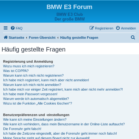
BMW E3 Forum
BMW E3 Club
Der große BMW
FAQ
Registrieren
Anmelden
S
Startseite
Foren-Übersicht
Häufig gestellte Fragen
u
Häufig gestellte Fragen
c
h
Registrierung und Anmeldung
Wozu muss ich mich registrieren?
e
Was ist COPPA?
Warum kann ich mich nicht registrieren?
Ich habe mich registriert, kann mich aber nicht anmelden!
Warum kann ich mich nicht anmelden?
Ich habe mich vor einiger Zeit registriert, kann mich aber nicht mehr anmelden?!
Ich habe mein Passwort vergessen!
Warum werde ich automatisch abgemeldet?
Wozu ist die Funktion „Alle Cookies löschen“?
Benutzerpräferenzen und -einstellungen
Wie kann ich meine Einstellungen ändern?
Wie kann ich verhindern, dass mein Benutzername in der Online-Liste auftaucht?
Die Forenuhr geht falsch!
Ich habe die Zeitzone eingestellt, aber die Forenuhr geht immer noch falsch!
Meine Sprache steht auf diesem Board nicht zur Auswahl!