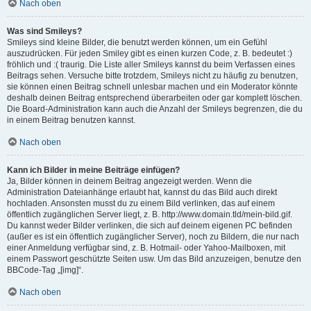
Nach oben
Was sind Smileys?
Smileys sind kleine Bilder, die benutzt werden können, um ein Gefühl
auszudrücken. Für jeden Smiley gibt es einen kurzen Code, z. B. bedeutet :)
fröhlich und :( traurig. Die Liste aller Smileys kannst du beim Verfassen eines
Beitrags sehen. Versuche bitte trotzdem, Smileys nicht zu häufig zu benutzen,
sie können einen Beitrag schnell unlesbar machen und ein Moderator könnte
deshalb deinen Beitrag entsprechend überarbeiten oder gar komplett löschen.
Die Board-Administration kann auch die Anzahl der Smileys begrenzen, die du
in einem Beitrag benutzen kannst.
Nach oben
Kann ich Bilder in meine Beiträge einfügen?
Ja, Bilder können in deinem Beitrag angezeigt werden. Wenn die
Administration Dateianhänge erlaubt hat, kannst du das Bild auch direkt
hochladen. Ansonsten musst du zu einem Bild verlinken, das auf einem
öffentlich zugänglichen Server liegt, z. B. http://www.domain.tld/mein-bild.gif.
Du kannst weder Bilder verlinken, die sich auf deinem eigenen PC befinden
(außer es ist ein öffentlich zugänglicher Server), noch zu Bildern, die nur nach
einer Anmeldung verfügbar sind, z. B. Hotmail- oder Yahoo-Mailboxen, mit
einem Passwort geschützte Seiten usw. Um das Bild anzuzeigen, benutze den
BBCode-Tag „[img]“.
Nach oben