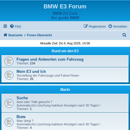
BMW E3 Forum
BMW E3 Club
Der große BMW
FAQ
Registrieren
Anmelden
S
Startseite
Foren-Übersicht
u
Aktuelle Zeit: Do 6. Aug 2026, 14:06
c
Rund um den E3
h
Fragen und Antworten zum Fahrzeug
e
Themen:
234
Mein E3 und Ich
Vorstellung der Fahrzeuge und Fahrer*innen
Themen:
26
Markt
Suche
Auto oder Teile gesucht ?
Automatische Löschung inaktiver Anzeigen nach 30 Tagen !
Themen:
1
Biete
Was übrig ?
Automatische Löschung inaktiver Anzeigen nach 30 Tagen !
Themen:
4