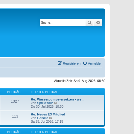
Suche
Erweiterte Suche
Registrieren
Anmelden
Aktuelle Zeit: So 9. Aug 2026, 08:30
BEITRÄGE
LETZTER BEITRAG
Re: Wasserpumpe ersetzen - we…
1327
N
von
SpriDStour
e
Do 30. Jul 2026, 10:30
u
e
Re: Neues E3 Mitglied
113
s
N
von
Geisele
t
e
Sa 25. Jul 2026, 17:15
e
u
r
e
B
s
BEITRÄGE
LETZTER BEITRAG