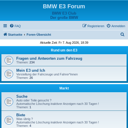
BMW E3 Forum
BMW E3 Club
Der große BMW
FAQ
Registrieren
Anmelden
S
Startseite
Foren-Übersicht
u
Aktuelle Zeit: Fr 7. Aug 2026, 18:39
c
Rund um den E3
h
Fragen und Antworten zum Fahrzeug
e
Themen:
234
Mein E3 und Ich
Vorstellung der Fahrzeuge und Fahrer*innen
Themen:
26
Markt
Suche
Auto oder Teile gesucht ?
Automatische Löschung inaktiver Anzeigen nach 30 Tagen !
Themen:
1
Biete
Was übrig ?
Automatische Löschung inaktiver Anzeigen nach 30 Tagen !
Themen:
4