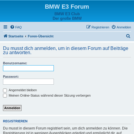
BMW E3 Forum
BMW E3 Club
Der große BMW
FAQ
Registrieren
Anmelden
S
Startseite
Foren-Übersicht
u
Du musst dich anmelden, um in diesem Forum auf Beiträge
c
zu antworten.
h
Benutzername:
e
Passwort:
Angemeldet bleiben
Meinen Online-Status während dieser Sitzung verbergen
REGISTRIEREN
Du musst in diesem Forum registriert sein, um dich anmelden zu können. Die
Registrierung ist in wenigen Augenblicken erledigt und ermöglicht dir, auf