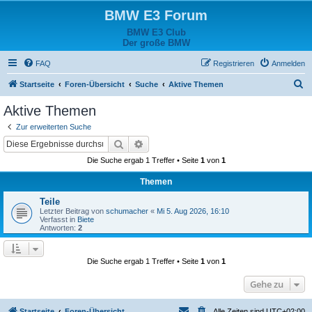
BMW E3 Forum
BMW E3 Club
Der große BMW
FAQ
Registrieren
Anmelden
S
Startseite
Foren-Übersicht
Suche
Aktive Themen
u
Aktive Themen
c
Zur erweiterten Suche
h
Suche
Erweiterte Suche
e
Die Suche ergab 1 Treffer • Seite
1
von
1
Themen
Teile
Letzter Beitrag von
schumacher
«
Mi 5. Aug 2026, 16:10
Verfasst in
Biete
Antworten:
2
Die Suche ergab 1 Treffer • Seite
1
von
1
Gehe zu
Startseite
Foren-Übersicht
Alle Zeiten sind
UTC+02:00