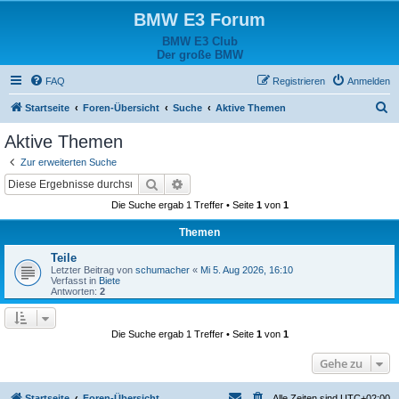
BMW E3 Forum
BMW E3 Club
Der große BMW
FAQ
Registrieren
Anmelden
S
Startseite
Foren-Übersicht
Suche
Aktive Themen
u
Aktive Themen
c
Zur erweiterten Suche
h
Suche
Erweiterte Suche
e
Die Suche ergab 1 Treffer • Seite
1
von
1
Themen
Teile
Letzter Beitrag von
schumacher
«
Mi 5. Aug 2026, 16:10
Verfasst in
Biete
Antworten:
2
Die Suche ergab 1 Treffer • Seite
1
von
1
Gehe zu
Startseite
Foren-Übersicht
Alle Zeiten sind
UTC+02:00