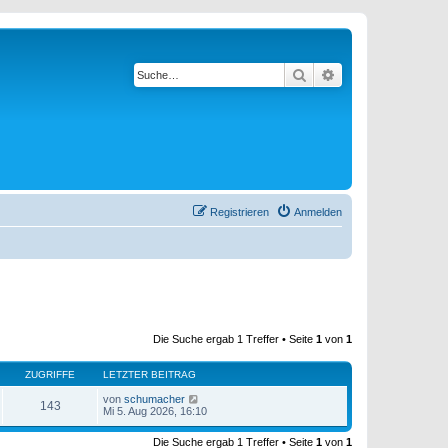
Suche
Erweiterte Suche
Registrieren
Anmelden
Die Suche ergab 1 Treffer • Seite
1
von
1
ZUGRIFFE
LETZTER BEITRAG
von
schumacher
143
Mi 5. Aug 2026, 16:10
Die Suche ergab 1 Treffer • Seite
1
von
1