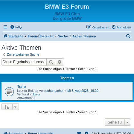
BMW E3 Forum
BMW E3 Club
Der große BMW
FAQ
Registrieren
Anmelden
S
Startseite
Foren-Übersicht
Suche
Aktive Themen
u
Aktive Themen
c
Zur erweiterten Suche
h
Suche
Erweiterte Suche
e
Die Suche ergab 1 Treffer • Seite
1
von
1
Themen
Teile
Letzter Beitrag von
schumacher
«
Mi 5. Aug 2026, 16:10
Verfasst in
Biete
Antworten:
2
Die Suche ergab 1 Treffer • Seite
1
von
1
Gehe zu
Startseite
Foren-Übersicht
Alle Zeiten sind
UTC+02:00