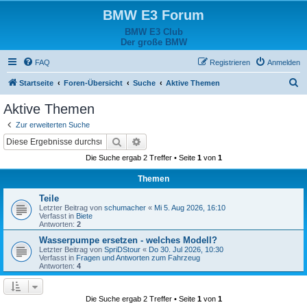
BMW E3 Forum
BMW E3 Club
Der große BMW
FAQ
Registrieren
Anmelden
S
Startseite
Foren-Übersicht
Suche
Aktive Themen
u
Aktive Themen
c
Zur erweiterten Suche
h
Suche
Erweiterte Suche
e
Die Suche ergab 2 Treffer • Seite
1
von
1
Themen
Teile
Letzter Beitrag von
schumacher
«
Mi 5. Aug 2026, 16:10
Verfasst in
Biete
Antworten:
2
Wasserpumpe ersetzen - welches Modell?
Letzter Beitrag von
SpriDStour
«
Do 30. Jul 2026, 10:30
Verfasst in
Fragen und Antworten zum Fahrzeug
Antworten:
4
Die Suche ergab 2 Treffer • Seite
1
von
1