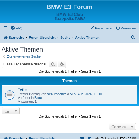
BMW E3 Forum
BMW E3 Club
Der große BMW
FAQ
Registrieren
Anmelden
S
Startseite
Foren-Übersicht
Suche
Aktive Themen
u
Aktive Themen
c
Zur erweiterten Suche
h
Suche
Erweiterte Suche
e
Die Suche ergab 1 Treffer • Seite
1
von
1
Themen
Teile
Letzter Beitrag von
schumacher
«
Mi 5. Aug 2026, 16:10
Verfasst in
Biete
Antworten:
2
Die Suche ergab 1 Treffer • Seite
1
von
1
Gehe zu
Startseite
Foren-Übersicht
Alle Zeiten sind
UTC+02:00