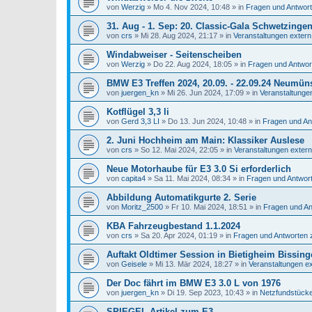
von
Werzig
»
Mo 4. Nov 2024, 10:48
» in
Fragen und Antwor
31. Aug - 1. Sep: 20. Classic-Gala Schwetzinge
von
crs
»
Mi 28. Aug 2024, 21:17
» in
Veranstaltungen extern
Windabweiser - Seitenscheiben
von
Werzig
»
Do 22. Aug 2024, 18:05
» in
Fragen und Antwo
BMW E3 Treffen 2024, 20.09. - 22.09.24 Neumüns
von
juergen_kn
»
Mi 26. Jun 2024, 17:09
» in
Veranstaltunge
Kotflügel 3,3 li
von
Gerd 3,3 LI
»
Do 13. Jun 2024, 10:48
» in
Fragen und A
2. Juni Hochheim am Main: Klassiker Auslese
von
crs
»
So 12. Mai 2024, 22:05
» in
Veranstaltungen extern
Neue Motorhaube für E3 3.0 Si erforderlich
von
capita4
»
Sa 11. Mai 2024, 08:34
» in
Fragen und Antwor
Abbildung Automatikgurte 2. Serie
von
Moritz_2500
»
Fr 10. Mai 2024, 18:51
» in
Fragen und A
KBA Fahrzeugbestand 1.1.2024
von
crs
»
Sa 20. Apr 2024, 01:19
» in
Fragen und Antworten
Auftakt Oldtimer Session in Bietigheim Bissing
von
Geisele
»
Mi 13. Mär 2024, 18:27
» in
Veranstaltungen e
Der Doc fährt im BMW E3 3.0 L von 1976
von
juergen_kn
»
Di 19. Sep 2023, 10:43
» in
Netzfundstück
SPIEGEL-Artikel zum E3