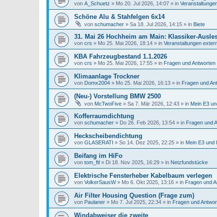
von
A_Schuetz
»
Mo 20. Jul 2026, 14:07
» in
Veranstaltunge
Schöne Alu & Stahfelgen 6x14
von
schumacher
»
Sa 18. Jul 2026, 14:15
» in
Biete
31. Mai 26 Hochheim am Main: Klassiker-Ausle
von
crs
»
Mo 25. Mai 2026, 18:14
» in
Veranstaltungen exter
KBA Fahrzeugbestand 1.1.2026
von
crs
»
Mo 25. Mai 2026, 17:55
» in
Fragen und Antworten
Klimaanlage Trockner
von
Domx2004
»
Mo 25. Mai 2026, 16:13
» in
Fragen und An
(Neu-) Vorstellung BMW 2500
von
McTwoFive
»
Sa 7. Mär 2026, 12:43
» in
Mein E3 un
Kofferraumdichtung
von
schumacher
»
Do 26. Feb 2026, 13:54
» in
Fragen und 
Heckscheibendichtung
von
GLASERATI
»
So 14. Dez 2025, 22:25
» in
Mein E3 und 
Beifang im HiFo
von
tom_ftl
»
Di 18. Nov 2025, 16:29
» in
Netzfundstücke
Elektrische Fensterheber Kabelbaum verlegen
von
VolkerSausW
»
Mo 6. Okt 2025, 13:16
» in
Fragen und A
Air Filter Housing Question (Frage zum)
von
Paulaner
»
Mo 7. Jul 2025, 22:34
» in
Fragen und Antwo
Windabweiser die zweite