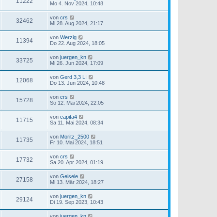
11222
Mo 4. Nov 2024, 10:48
von
crs
32462
Mi 28. Aug 2024, 21:17
von
Werzig
11394
Do 22. Aug 2024, 18:05
von
juergen_kn
33725
Mi 26. Jun 2024, 17:09
von
Gerd 3,3 LI
12068
Do 13. Jun 2024, 10:48
von
crs
15728
So 12. Mai 2024, 22:05
von
capita4
11715
Sa 11. Mai 2024, 08:34
von
Moritz_2500
11735
Fr 10. Mai 2024, 18:51
von
crs
17732
Sa 20. Apr 2024, 01:19
von
Geisele
27158
Mi 13. Mär 2024, 18:27
von
juergen_kn
29124
Di 19. Sep 2023, 10:43
von
juergen_kn