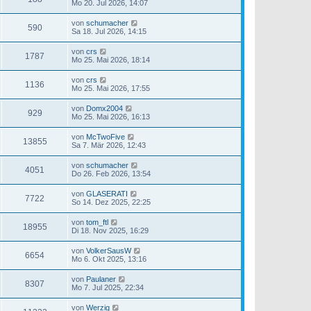
Mo 20. Jul 2026, 14:07
von
schumacher
590
Sa 18. Jul 2026, 14:15
von
crs
1787
Mo 25. Mai 2026, 18:14
von
crs
1136
Mo 25. Mai 2026, 17:55
von
Domx2004
929
Mo 25. Mai 2026, 16:13
von
McTwoFive
13855
Sa 7. Mär 2026, 12:43
von
schumacher
4051
Do 26. Feb 2026, 13:54
von
GLASERATI
7722
So 14. Dez 2025, 22:25
von
tom_ftl
18955
Di 18. Nov 2025, 16:29
von
VolkerSausW
6654
Mo 6. Okt 2025, 13:16
von
Paulaner
8307
Mo 7. Jul 2025, 22:34
von
Werzig