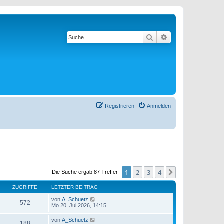
Suche
Erweiterte Suche
Registrieren
Anmelden
1
2
3
4
Nächste
Die Suche ergab 87 Treffer
ZUGRIFFE
LETZTER BEITRAG
von
A_Schuetz
572
Mo 20. Jul 2026, 14:15
von
A_Schuetz
188