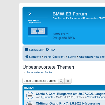
BMW E3 Forum
Das Forum für Fahrer und Freunde des BMW E
BMW E3 Club
Der große BMW
Schnellzugriff
FAQ
Startseite
Foren-Übersicht
Suche
Unbeantwortete Th
Unbeantwortete Themen
Zur erweiterten Suche
Suche
Erweiterte Suche
THEMEN
Castle & Cars -Biergarten am 30.07.2026 Lange
von
A_Schuetz
»
Mo 20. Jul 2026, 14:15
» in
Veranstaltunge
Oldtimer Grand Prix 7.-9.8.2026 Nürburgring