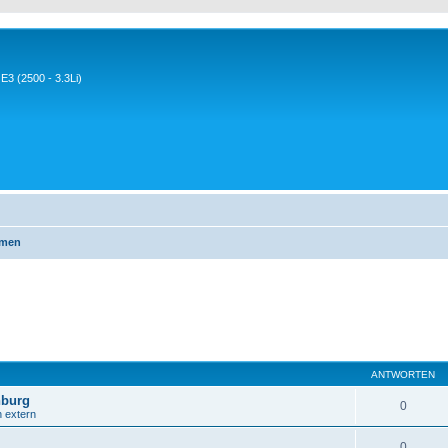
3 (2500 - 3.3Li)
emen
ANTWORTEN
nburg
0
n extern
0