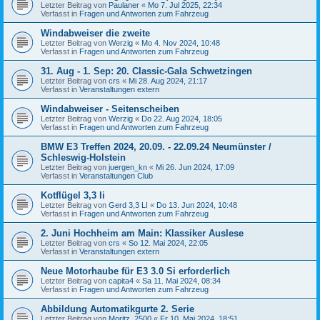
Letzter Beitrag von
Paulaner
«
Mo 7. Jul 2025, 22:34
Verfasst in
Fragen und Antworten zum Fahrzeug
Windabweiser die zweite
Letzter Beitrag von
Werzig
«
Mo 4. Nov 2024, 10:48
Verfasst in
Fragen und Antworten zum Fahrzeug
31. Aug - 1. Sep: 20. Classic-Gala Schwetzingen
Letzter Beitrag von
crs
«
Mi 28. Aug 2024, 21:17
Verfasst in
Veranstaltungen extern
Windabweiser - Seitenscheiben
Letzter Beitrag von
Werzig
«
Do 22. Aug 2024, 18:05
Verfasst in
Fragen und Antworten zum Fahrzeug
BMW E3 Treffen 2024, 20.09. - 22.09.24 Neumünster /
Schleswig-Holstein
Letzter Beitrag von
juergen_kn
«
Mi 26. Jun 2024, 17:09
Verfasst in
Veranstaltungen Club
Kotflügel 3,3 li
Letzter Beitrag von
Gerd 3,3 LI
«
Do 13. Jun 2024, 10:48
Verfasst in
Fragen und Antworten zum Fahrzeug
2. Juni Hochheim am Main: Klassiker Auslese
Letzter Beitrag von
crs
«
So 12. Mai 2024, 22:05
Verfasst in
Veranstaltungen extern
Neue Motorhaube für E3 3.0 Si erforderlich
Letzter Beitrag von
capita4
«
Sa 11. Mai 2024, 08:34
Verfasst in
Fragen und Antworten zum Fahrzeug
Abbildung Automatikgurte 2. Serie
Letzter Beitrag von
Moritz_2500
«
Fr 10. Mai 2024, 18:51