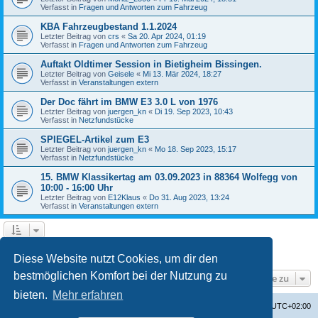
Verfasst in
Fragen und Antworten zum Fahrzeug
KBA Fahrzeugbestand 1.1.2024
Letzter Beitrag von
crs
«
Sa 20. Apr 2024, 01:19
Verfasst in
Fragen und Antworten zum Fahrzeug
Auftakt Oldtimer Session in Bietigheim Bissingen.
Letzter Beitrag von
Geisele
«
Mi 13. Mär 2024, 18:27
Verfasst in
Veranstaltungen extern
Der Doc fährt im BMW E3 3.0 L von 1976
Letzter Beitrag von
juergen_kn
«
Di 19. Sep 2023, 10:43
Verfasst in
Netzfundstücke
SPIEGEL-Artikel zum E3
Letzter Beitrag von
juergen_kn
«
Mo 18. Sep 2023, 15:17
Verfasst in
Netzfundstücke
15. BMW Klassikertag am 03.09.2023 in 88364 Wolfegg von
10:00 - 16:00 Uhr
Letzter Beitrag von
E12Klaus
«
Do 31. Aug 2023, 13:24
Verfasst in
Veranstaltungen extern
1
2
3
4
Nächste
Die Suche ergab 87 Treffer
Diese Website nutzt Cookies, um dir den
bestmöglichen Komfort bei der Nutzung zu
Gehe zu
bieten.
Mehr erfahren
Startseite
Foren-Übersicht
Alle Zeiten sind
UTC+02:00