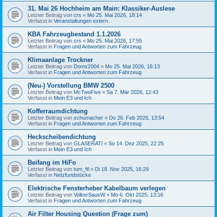
31. Mai 26 Hochheim am Main: Klassiker-Auslese
Letzter Beitrag von
crs
«
Mo 25. Mai 2026, 18:14
Verfasst in
Veranstaltungen extern
KBA Fahrzeugbestand 1.1.2026
Letzter Beitrag von
crs
«
Mo 25. Mai 2026, 17:55
Verfasst in
Fragen und Antworten zum Fahrzeug
Klimaanlage Trockner
Letzter Beitrag von
Domx2004
«
Mo 25. Mai 2026, 16:13
Verfasst in
Fragen und Antworten zum Fahrzeug
(Neu-) Vorstellung BMW 2500
Letzter Beitrag von
McTwoFive
«
Sa 7. Mär 2026, 12:43
Verfasst in
Mein E3 und Ich
Kofferraumdichtung
Letzter Beitrag von
schumacher
«
Do 26. Feb 2026, 13:54
Verfasst in
Fragen und Antworten zum Fahrzeug
Heckscheibendichtung
Letzter Beitrag von
GLASERATI
«
So 14. Dez 2025, 22:25
Verfasst in
Mein E3 und Ich
Beifang im HiFo
Letzter Beitrag von
tom_ftl
«
Di 18. Nov 2025, 16:29
Verfasst in
Netzfundstücke
Elektrische Fensterheber Kabelbaum verlegen
Letzter Beitrag von
VolkerSausW
«
Mo 6. Okt 2025, 13:16
Verfasst in
Fragen und Antworten zum Fahrzeug
Air Filter Housing Question (Frage zum)