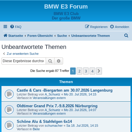
BMW E3 Forum
BMW E3 Club
Der große BMW
FAQ
Registrieren
Anmelden
S
Startseite
Foren-Übersicht
Suche
Unbeantwortete Themen
u
Unbeantwortete Themen
c
Zur erweiterten Suche
h
Suche
Erweiterte Suche
e
1
2
3
4
Nächste
Die Suche ergab 87 Treffer
Themen
Castle & Cars -Biergarten am 30.07.2026 Langenburg
Letzter Beitrag von
A_Schuetz
«
Mo 20. Jul 2026, 14:15
Verfasst in
Veranstaltungen extern
Oldtimer Grand Prix 7.-9.8.2026 Nürburgring
Letzter Beitrag von
A_Schuetz
«
Mo 20. Jul 2026, 14:07
Verfasst in
Veranstaltungen extern
Schöne Alu & Stahfelgen 6x14
Letzter Beitrag von
schumacher
«
Sa 18. Jul 2026, 14:15
Verfasst in
Biete