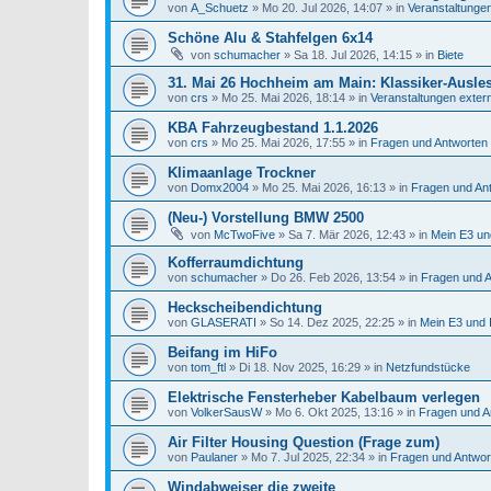
von
A_Schuetz
»
Mo 20. Jul 2026, 14:07
» in
Veranstaltunge
Schöne Alu & Stahfelgen 6x14
von
schumacher
»
Sa 18. Jul 2026, 14:15
» in
Biete
31. Mai 26 Hochheim am Main: Klassiker-Ausle
von
crs
»
Mo 25. Mai 2026, 18:14
» in
Veranstaltungen exter
KBA Fahrzeugbestand 1.1.2026
von
crs
»
Mo 25. Mai 2026, 17:55
» in
Fragen und Antworten
Klimaanlage Trockner
von
Domx2004
»
Mo 25. Mai 2026, 16:13
» in
Fragen und An
(Neu-) Vorstellung BMW 2500
von
McTwoFive
»
Sa 7. Mär 2026, 12:43
» in
Mein E3 un
Kofferraumdichtung
von
schumacher
»
Do 26. Feb 2026, 13:54
» in
Fragen und 
Heckscheibendichtung
von
GLASERATI
»
So 14. Dez 2025, 22:25
» in
Mein E3 und 
Beifang im HiFo
von
tom_ftl
»
Di 18. Nov 2025, 16:29
» in
Netzfundstücke
Elektrische Fensterheber Kabelbaum verlegen
von
VolkerSausW
»
Mo 6. Okt 2025, 13:16
» in
Fragen und A
Air Filter Housing Question (Frage zum)
von
Paulaner
»
Mo 7. Jul 2025, 22:34
» in
Fragen und Antwo
Windabweiser die zweite