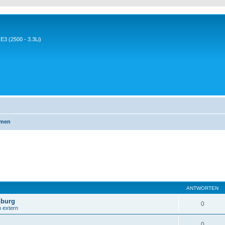
3 (2500 - 3.3Li)
emen
ANTWORTEN
nburg
0
n extern
0