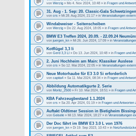
von
Werzig
»
Mo 4. Nov 2024, 10:48
» in
Fragen und Antwor
31. Aug - 1. Sep: 20. Classic-Gala Schwetzinge
von
crs
»
Mi 28. Aug 2024, 21:17
» in
Veranstaltungen extern
Windabweiser - Seitenscheiben
von
Werzig
»
Do 22. Aug 2024, 18:05
» in
Fragen und Antwo
BMW E3 Treffen 2024, 20.09. - 22.09.24 Neumüns
von
juergen_kn
»
Mi 26. Jun 2024, 17:09
» in
Veranstaltunge
Kotflügel 3,3 li
von
Gerd 3,3 LI
»
Do 13. Jun 2024, 10:48
» in
Fragen und A
2. Juni Hochheim am Main: Klassiker Auslese
von
crs
»
So 12. Mai 2024, 22:05
» in
Veranstaltungen extern
Neue Motorhaube für E3 3.0 Si erforderlich
von
capita4
»
Sa 11. Mai 2024, 08:34
» in
Fragen und Antwor
Abbildung Automatikgurte 2. Serie
von
Moritz_2500
»
Fr 10. Mai 2024, 18:51
» in
Fragen und A
KBA Fahrzeugbestand 1.1.2024
von
crs
»
Sa 20. Apr 2024, 01:19
» in
Fragen und Antworten
Auftakt Oldtimer Session in Bietigheim Bissing
von
Geisele
»
Mi 13. Mär 2024, 18:27
» in
Veranstaltungen e
Der Doc fährt im BMW E3 3.0 L von 1976
von
juergen_kn
»
Di 19. Sep 2023, 10:43
» in
Netzfundstück
SPIEGEL-Artikel zum E3