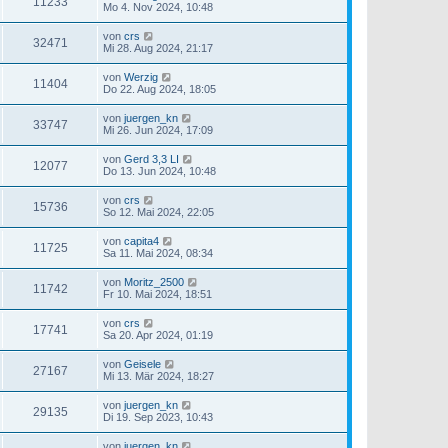
11233
Mo 4. Nov 2024, 10:48
von
crs
32471
Mi 28. Aug 2024, 21:17
von
Werzig
11404
Do 22. Aug 2024, 18:05
von
juergen_kn
33747
Mi 26. Jun 2024, 17:09
von
Gerd 3,3 LI
12077
Do 13. Jun 2024, 10:48
von
crs
15736
So 12. Mai 2024, 22:05
von
capita4
11725
Sa 11. Mai 2024, 08:34
von
Moritz_2500
11742
Fr 10. Mai 2024, 18:51
von
crs
17741
Sa 20. Apr 2024, 01:19
von
Geisele
27167
Mi 13. Mär 2024, 18:27
von
juergen_kn
29135
Di 19. Sep 2023, 10:43
von
juergen_kn