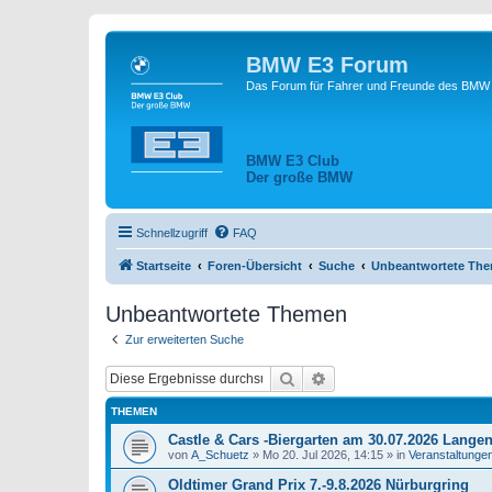
BMW E3 Forum
Das Forum für Fahrer und Freunde des BMW E
BMW E3 Club
Der große BMW
Schnellzugriff
FAQ
Startseite
Foren-Übersicht
Suche
Unbeantwortete Th
Unbeantwortete Themen
Zur erweiterten Suche
Suche
Erweiterte Suche
THEMEN
Castle & Cars -Biergarten am 30.07.2026 Lange
von
A_Schuetz
»
Mo 20. Jul 2026, 14:15
» in
Veranstaltunge
Oldtimer Grand Prix 7.-9.8.2026 Nürburgring