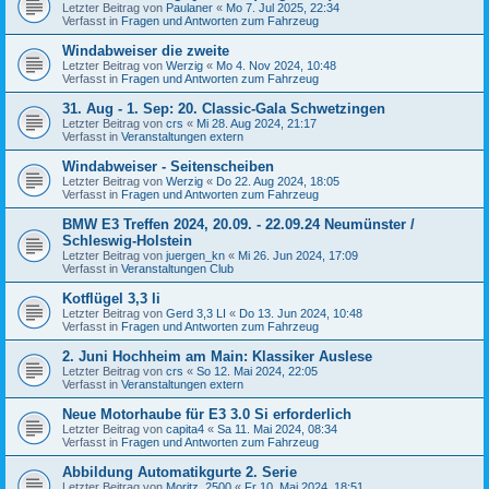
Letzter Beitrag von
Paulaner
«
Mo 7. Jul 2025, 22:34
Verfasst in
Fragen und Antworten zum Fahrzeug
Windabweiser die zweite
Letzter Beitrag von
Werzig
«
Mo 4. Nov 2024, 10:48
Verfasst in
Fragen und Antworten zum Fahrzeug
31. Aug - 1. Sep: 20. Classic-Gala Schwetzingen
Letzter Beitrag von
crs
«
Mi 28. Aug 2024, 21:17
Verfasst in
Veranstaltungen extern
Windabweiser - Seitenscheiben
Letzter Beitrag von
Werzig
«
Do 22. Aug 2024, 18:05
Verfasst in
Fragen und Antworten zum Fahrzeug
BMW E3 Treffen 2024, 20.09. - 22.09.24 Neumünster /
Schleswig-Holstein
Letzter Beitrag von
juergen_kn
«
Mi 26. Jun 2024, 17:09
Verfasst in
Veranstaltungen Club
Kotflügel 3,3 li
Letzter Beitrag von
Gerd 3,3 LI
«
Do 13. Jun 2024, 10:48
Verfasst in
Fragen und Antworten zum Fahrzeug
2. Juni Hochheim am Main: Klassiker Auslese
Letzter Beitrag von
crs
«
So 12. Mai 2024, 22:05
Verfasst in
Veranstaltungen extern
Neue Motorhaube für E3 3.0 Si erforderlich
Letzter Beitrag von
capita4
«
Sa 11. Mai 2024, 08:34
Verfasst in
Fragen und Antworten zum Fahrzeug
Abbildung Automatikgurte 2. Serie
Letzter Beitrag von
Moritz_2500
«
Fr 10. Mai 2024, 18:51