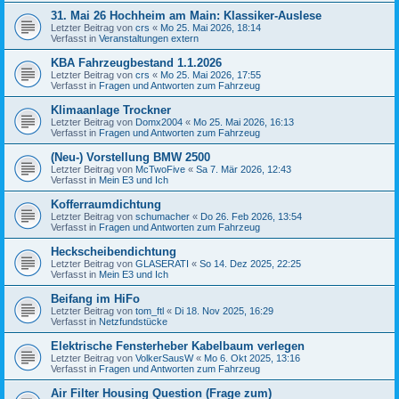
31. Mai 26 Hochheim am Main: Klassiker-Auslese
Letzter Beitrag von
crs
«
Mo 25. Mai 2026, 18:14
Verfasst in
Veranstaltungen extern
KBA Fahrzeugbestand 1.1.2026
Letzter Beitrag von
crs
«
Mo 25. Mai 2026, 17:55
Verfasst in
Fragen und Antworten zum Fahrzeug
Klimaanlage Trockner
Letzter Beitrag von
Domx2004
«
Mo 25. Mai 2026, 16:13
Verfasst in
Fragen und Antworten zum Fahrzeug
(Neu-) Vorstellung BMW 2500
Letzter Beitrag von
McTwoFive
«
Sa 7. Mär 2026, 12:43
Verfasst in
Mein E3 und Ich
Kofferraumdichtung
Letzter Beitrag von
schumacher
«
Do 26. Feb 2026, 13:54
Verfasst in
Fragen und Antworten zum Fahrzeug
Heckscheibendichtung
Letzter Beitrag von
GLASERATI
«
So 14. Dez 2025, 22:25
Verfasst in
Mein E3 und Ich
Beifang im HiFo
Letzter Beitrag von
tom_ftl
«
Di 18. Nov 2025, 16:29
Verfasst in
Netzfundstücke
Elektrische Fensterheber Kabelbaum verlegen
Letzter Beitrag von
VolkerSausW
«
Mo 6. Okt 2025, 13:16
Verfasst in
Fragen und Antworten zum Fahrzeug
Air Filter Housing Question (Frage zum)