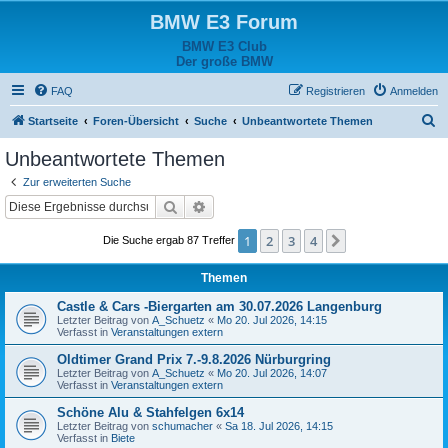
BMW E3 Forum
BMW E3 Club
Der große BMW
FAQ
Registrieren
Anmelden
S
Startseite
Foren-Übersicht
Suche
Unbeantwortete Themen
u
Unbeantwortete Themen
c
Zur erweiterten Suche
h
Suche
Erweiterte Suche
e
1
2
3
4
Nächste
Die Suche ergab 87 Treffer
Themen
Castle & Cars -Biergarten am 30.07.2026 Langenburg
Letzter Beitrag von
A_Schuetz
«
Mo 20. Jul 2026, 14:15
Verfasst in
Veranstaltungen extern
Oldtimer Grand Prix 7.-9.8.2026 Nürburgring
Letzter Beitrag von
A_Schuetz
«
Mo 20. Jul 2026, 14:07
Verfasst in
Veranstaltungen extern
Schöne Alu & Stahfelgen 6x14
Letzter Beitrag von
schumacher
«
Sa 18. Jul 2026, 14:15
Verfasst in
Biete