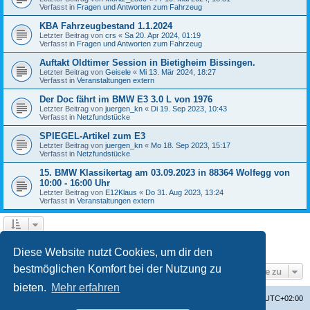
Verfasst in
Fragen und Antworten zum Fahrzeug
KBA Fahrzeugbestand 1.1.2024
Letzter Beitrag von
crs
«
Sa 20. Apr 2024, 01:19
Verfasst in
Fragen und Antworten zum Fahrzeug
Auftakt Oldtimer Session in Bietigheim Bissingen.
Letzter Beitrag von
Geisele
«
Mi 13. Mär 2024, 18:27
Verfasst in
Veranstaltungen extern
Der Doc fährt im BMW E3 3.0 L von 1976
Letzter Beitrag von
juergen_kn
«
Di 19. Sep 2023, 10:43
Verfasst in
Netzfundstücke
SPIEGEL-Artikel zum E3
Letzter Beitrag von
juergen_kn
«
Mo 18. Sep 2023, 15:17
Verfasst in
Netzfundstücke
15. BMW Klassikertag am 03.09.2023 in 88364 Wolfegg von
10:00 - 16:00 Uhr
Letzter Beitrag von
E12Klaus
«
Do 31. Aug 2023, 13:24
Verfasst in
Veranstaltungen extern
1
2
3
4
Nächste
Die Suche ergab 87 Treffer
Diese Website nutzt Cookies, um dir den
bestmöglichen Komfort bei der Nutzung zu
Gehe zu
bieten.
Mehr erfahren
Startseite
Foren-Übersicht
Alle Zeiten sind
UTC+02:00