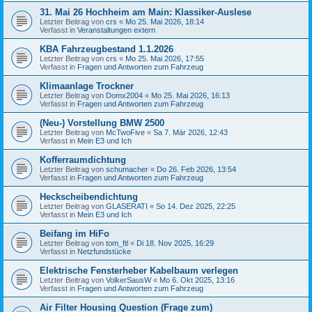
31. Mai 26 Hochheim am Main: Klassiker-Auslese
Letzter Beitrag von
crs
«
Mo 25. Mai 2026, 18:14
Verfasst in
Veranstaltungen extern
KBA Fahrzeugbestand 1.1.2026
Letzter Beitrag von
crs
«
Mo 25. Mai 2026, 17:55
Verfasst in
Fragen und Antworten zum Fahrzeug
Klimaanlage Trockner
Letzter Beitrag von
Domx2004
«
Mo 25. Mai 2026, 16:13
Verfasst in
Fragen und Antworten zum Fahrzeug
(Neu-) Vorstellung BMW 2500
Letzter Beitrag von
McTwoFive
«
Sa 7. Mär 2026, 12:43
Verfasst in
Mein E3 und Ich
Kofferraumdichtung
Letzter Beitrag von
schumacher
«
Do 26. Feb 2026, 13:54
Verfasst in
Fragen und Antworten zum Fahrzeug
Heckscheibendichtung
Letzter Beitrag von
GLASERATI
«
So 14. Dez 2025, 22:25
Verfasst in
Mein E3 und Ich
Beifang im HiFo
Letzter Beitrag von
tom_ftl
«
Di 18. Nov 2025, 16:29
Verfasst in
Netzfundstücke
Elektrische Fensterheber Kabelbaum verlegen
Letzter Beitrag von
VolkerSausW
«
Mo 6. Okt 2025, 13:16
Verfasst in
Fragen und Antworten zum Fahrzeug
Air Filter Housing Question (Frage zum)