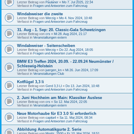
Letzter Beitrag von
Paulaner
«
Mo 7. Jul 2025, 22:34
Verfasst in
Fragen und Antworten zum Fahrzeug
Windabweiser die zweite
Letzter Beitrag von
Werzig
«
Mo 4. Nov 2024, 10:48
Verfasst in
Fragen und Antworten zum Fahrzeug
31. Aug - 1. Sep: 20. Classic-Gala Schwetzingen
Letzter Beitrag von
crs
«
Mi 28. Aug 2024, 21:17
Verfasst in
Veranstaltungen extern
Windabweiser - Seitenscheiben
Letzter Beitrag von
Werzig
«
Do 22. Aug 2024, 18:05
Verfasst in
Fragen und Antworten zum Fahrzeug
BMW E3 Treffen 2024, 20.09. - 22.09.24 Neumünster /
Schleswig-Holstein
Letzter Beitrag von
juergen_kn
«
Mi 26. Jun 2024, 17:09
Verfasst in
Veranstaltungen Club
Kotflügel 3,3 li
Letzter Beitrag von
Gerd 3,3 LI
«
Do 13. Jun 2024, 10:48
Verfasst in
Fragen und Antworten zum Fahrzeug
2. Juni Hochheim am Main: Klassiker Auslese
Letzter Beitrag von
crs
«
So 12. Mai 2024, 22:05
Verfasst in
Veranstaltungen extern
Neue Motorhaube für E3 3.0 Si erforderlich
Letzter Beitrag von
capita4
«
Sa 11. Mai 2024, 08:34
Verfasst in
Fragen und Antworten zum Fahrzeug
Abbildung Automatikgurte 2. Serie
Letzter Beitrag von
Moritz_2500
«
Fr 10. Mai 2024, 18:51