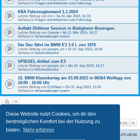
Verfasst in
Fragen und Antworten zum Fahrzeug
KBA Fahrzeugbestand 1.1.2024
Letzter Beitrag von
crs
«
Sa 20. Apr 2024, 01:19
Verfasst in
Fragen und Antworten zum Fahrzeug
Auftakt Oldtimer Session in Bietigheim Bissingen.
Letzter Beitrag von
Geisele
«
Mi 13. Mär 2024, 18:27
Verfasst in
Veranstaltungen extern
Der Doc fährt im BMW E3 3.0 L von 1976
Letzter Beitrag von
juergen_kn
«
Di 19. Sep 2023, 10:43
Verfasst in
Netzfundstücke
SPIEGEL-Artikel zum E3
Letzter Beitrag von
juergen_kn
«
Mo 18. Sep 2023, 15:17
Verfasst in
Netzfundstücke
15. BMW Klassikertag am 03.09.2023 in 88364 Wolfegg von
10:00 - 16:00 Uhr
Letzter Beitrag von
E12Klaus
«
Do 31. Aug 2023, 13:24
Verfasst in
Veranstaltungen extern
1
2
3
4
Nächste
Die Suche ergab 87 Treffer
Diese Website nutzt Cookies, um dir den
bestmöglichen Komfort bei der Nutzung zu
Gehe zu
bieten.
Mehr erfahren
Startseite
Foren-Übersicht
Alle Zeiten sind
UTC+02:00