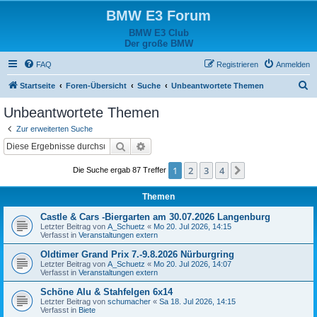
BMW E3 Forum
BMW E3 Club
Der große BMW
FAQ
Registrieren
Anmelden
S
Startseite
Foren-Übersicht
Suche
Unbeantwortete Themen
u
Unbeantwortete Themen
c
Zur erweiterten Suche
h
Suche
Erweiterte Suche
e
1
2
3
4
Nächste
Die Suche ergab 87 Treffer
Themen
Castle & Cars -Biergarten am 30.07.2026 Langenburg
Letzter Beitrag von
A_Schuetz
«
Mo 20. Jul 2026, 14:15
Verfasst in
Veranstaltungen extern
Oldtimer Grand Prix 7.-9.8.2026 Nürburgring
Letzter Beitrag von
A_Schuetz
«
Mo 20. Jul 2026, 14:07
Verfasst in
Veranstaltungen extern
Schöne Alu & Stahfelgen 6x14
Letzter Beitrag von
schumacher
«
Sa 18. Jul 2026, 14:15
Verfasst in
Biete