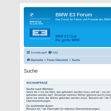
BMW E3 Forum
Das Forum für Fahrer und Freunde des BMW E
BMW E3 Club
Der große BMW
Schnellzugriff
FAQ
Startseite
Foren-Übersicht
Suche
Suche
SUCHANFRAGE
Suche nach Wörtern:
Setze ein
+
vor ein Wort, das gefunden werden muss und ein
-
vor ein 
gefunden werden darf. Verwende mehrere Wörter getrennt durch
|
inne
wenn nur eines der Wörter gefunden werden muss. Benutze ein * als Pla
Übereinstimmungen.
Zu suchender Autor:
Benutze ein * als Platzhalter für teilweise Übereinstimmungen.