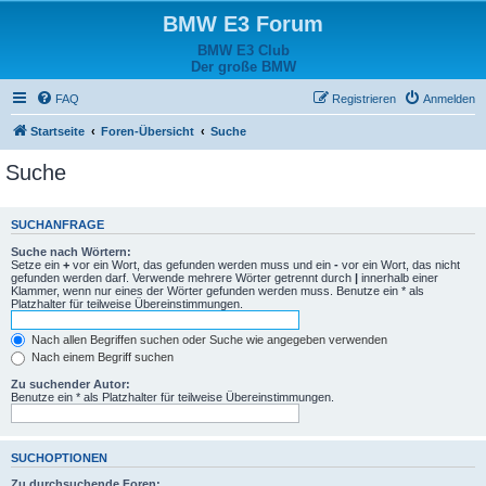
BMW E3 Forum
BMW E3 Club
Der große BMW
FAQ
Registrieren
Anmelden
Startseite
Foren-Übersicht
Suche
Suche
SUCHANFRAGE
Suche nach Wörtern:
Setze ein
+
vor ein Wort, das gefunden werden muss und ein
-
vor ein Wort, das nicht
gefunden werden darf. Verwende mehrere Wörter getrennt durch
|
innerhalb einer
Klammer, wenn nur eines der Wörter gefunden werden muss. Benutze ein * als
Platzhalter für teilweise Übereinstimmungen.
Nach allen Begriffen suchen oder Suche wie angegeben verwenden
Nach einem Begriff suchen
Zu suchender Autor:
Benutze ein * als Platzhalter für teilweise Übereinstimmungen.
SUCHOPTIONEN
Zu durchsuchende Foren: