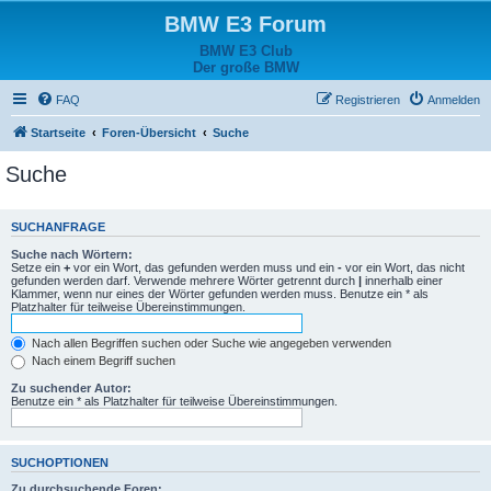
BMW E3 Forum
BMW E3 Club
Der große BMW
FAQ
Registrieren
Anmelden
Startseite
Foren-Übersicht
Suche
Suche
SUCHANFRAGE
Suche nach Wörtern:
Setze ein
+
vor ein Wort, das gefunden werden muss und ein
-
vor ein Wort, das nicht
gefunden werden darf. Verwende mehrere Wörter getrennt durch
|
innerhalb einer
Klammer, wenn nur eines der Wörter gefunden werden muss. Benutze ein * als
Platzhalter für teilweise Übereinstimmungen.
Nach allen Begriffen suchen oder Suche wie angegeben verwenden
Nach einem Begriff suchen
Zu suchender Autor:
Benutze ein * als Platzhalter für teilweise Übereinstimmungen.
SUCHOPTIONEN
Zu durchsuchende Foren: