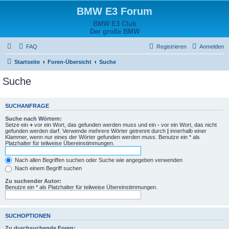
BMW E3 Forum
BMW E3 Club
Der große BMW
FAQ
Registrieren
Anmelden
Startseite
Foren-Übersicht
Suche
Suche
SUCHANFRAGE
Suche nach Wörtern:
Setze ein
+
vor ein Wort, das gefunden werden muss und ein
-
vor ein Wort, das nicht
gefunden werden darf. Verwende mehrere Wörter getrennt durch
|
innerhalb einer
Klammer, wenn nur eines der Wörter gefunden werden muss. Benutze ein * als
Platzhalter für teilweise Übereinstimmungen.
Nach allen Begriffen suchen oder Suche wie angegeben verwenden
Nach einem Begriff suchen
Zu suchender Autor:
Benutze ein * als Platzhalter für teilweise Übereinstimmungen.
SUCHOPTIONEN
Zu durchsuchende Foren: