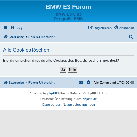
BMW E3 Forum
BMW E3 Club
Der große BMW
FAQ
Registrieren
Anmelden
S
Startseite
Foren-Übersicht
u
Alle Cookies löschen
c
h
Bist du dir sicher, dass du alle Cookies des Boards löschen möchtest?
e
Startseite
Foren-Übersicht
Alle Zeiten sind
UTC+02:00
Powered by
phpBB
® Forum Software © phpBB Limited
Deutsche Übersetzung durch
phpBB.de
Datenschutz
|
Nutzungsbedingungen