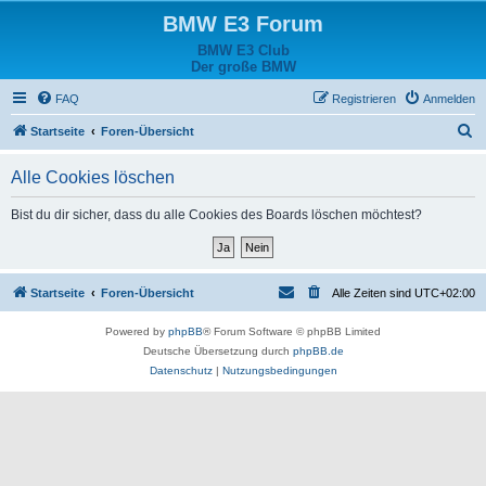
BMW E3 Forum
BMW E3 Club
Der große BMW
FAQ
Registrieren
Anmelden
S
Startseite
Foren-Übersicht
u
Alle Cookies löschen
c
h
Bist du dir sicher, dass du alle Cookies des Boards löschen möchtest?
e
Startseite
Foren-Übersicht
Alle Zeiten sind
UTC+02:00
Powered by
phpBB
® Forum Software © phpBB Limited
Deutsche Übersetzung durch
phpBB.de
Datenschutz
|
Nutzungsbedingungen