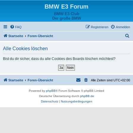
BMW E3 Forum
BMW E3 Club
Der große BMW
FAQ
Registrieren
Anmelden
S
Startseite
Foren-Übersicht
u
Alle Cookies löschen
c
h
Bist du dir sicher, dass du alle Cookies des Boards löschen möchtest?
e
Startseite
Foren-Übersicht
Alle Zeiten sind
UTC+02:00
Powered by
phpBB
® Forum Software © phpBB Limited
Deutsche Übersetzung durch
phpBB.de
Datenschutz
|
Nutzungsbedingungen