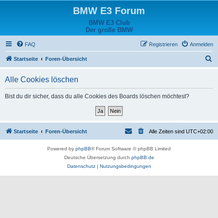
BMW E3 Forum
BMW E3 Club
Der große BMW
FAQ
Registrieren
Anmelden
S
Startseite
Foren-Übersicht
u
Alle Cookies löschen
c
h
Bist du dir sicher, dass du alle Cookies des Boards löschen möchtest?
e
Startseite
Foren-Übersicht
Alle Zeiten sind
UTC+02:00
Powered by
phpBB
® Forum Software © phpBB Limited
Deutsche Übersetzung durch
phpBB.de
Datenschutz
|
Nutzungsbedingungen