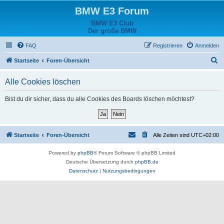
BMW E3 Forum
BMW E3 Club
Der große BMW
FAQ
Registrieren
Anmelden
S
Startseite
Foren-Übersicht
u
Alle Cookies löschen
c
h
Bist du dir sicher, dass du alle Cookies des Boards löschen möchtest?
e
Startseite
Foren-Übersicht
Alle Zeiten sind
UTC+02:00
Powered by
phpBB
® Forum Software © phpBB Limited
Deutsche Übersetzung durch
phpBB.de
Datenschutz
|
Nutzungsbedingungen