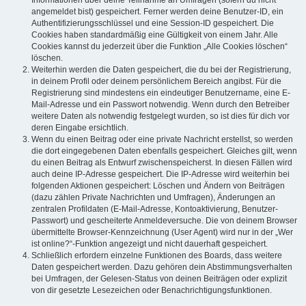
Informationen über deine Teilnahme an Umfragen (sofern du nicht
angemeldet bist) gespeichert. Ferner werden deine Benutzer-ID, ein
Authentifizierungsschlüssel und eine Session-ID gespeichert. Die
Cookies haben standardmäßig eine Gültigkeit von einem Jahr. Alle
Cookies kannst du jederzeit über die Funktion „Alle Cookies löschen“
löschen.
Weiterhin werden die Daten gespeichert, die du bei der Registrierung,
in deinem Profil oder deinem persönlichem Bereich angibst. Für die
Registrierung sind mindestens ein eindeutiger Benutzername, eine E-
Mail-Adresse und ein Passwort notwendig. Wenn durch den Betreiber
weitere Daten als notwendig festgelegt wurden, so ist dies für dich vor
deren Eingabe ersichtlich.
Wenn du einen Beitrag oder eine private Nachricht erstellst, so werden
die dort eingegebenen Daten ebenfalls gespeichert. Gleiches gilt, wenn
du einen Beitrag als Entwurf zwischenspeicherst. In diesen Fällen wird
auch deine IP-Adresse gespeichert. Die IP-Adresse wird weiterhin bei
folgenden Aktionen gespeichert: Löschen und Ändern von Beiträgen
(dazu zählen Private Nachrichten und Umfragen), Änderungen an
zentralen Profildaten (E-Mail-Adresse, Kontoaktivierung, Benutzer-
Passwort) und gescheiterte Anmeldeversuche. Die von deinem Browser
übermittelte Browser-Kennzeichnung (User Agent) wird nur in der „Wer
ist online?“-Funktion angezeigt und nicht dauerhaft gespeichert.
Schließlich erfordern einzelne Funktionen des Boards, dass weitere
Daten gespeichert werden. Dazu gehören dein Abstimmungsverhalten
bei Umfragen, der Gelesen-Status von deinen Beiträgen oder explizit
von dir gesetzte Lesezeichen oder Benachrichtigungsfunktionen.