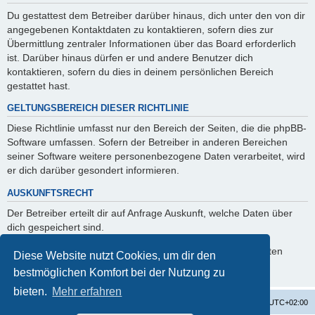
Du gestattest dem Betreiber darüber hinaus, dich unter den von dir
angegebenen Kontaktdaten zu kontaktieren, sofern dies zur
Übermittlung zentraler Informationen über das Board erforderlich
ist. Darüber hinaus dürfen er und andere Benutzer dich
kontaktieren, sofern du dies in deinem persönlichen Bereich
gestattet hast.
GELTUNGSBEREICH DIESER RICHTLINIE
Diese Richtlinie umfasst nur den Bereich der Seiten, die die phpBB-
Software umfassen. Sofern der Betreiber in anderen Bereichen
seiner Software weitere personenbezogene Daten verarbeitet, wird
er dich darüber gesondert informieren.
AUSKUNFTSRECHT
Der Betreiber erteilt dir auf Anfrage Auskunft, welche Daten über
dich gespeichert sind.
Du kannst jederzeit die Löschung bzw. Sperrung deiner Daten
Diese Website nutzt Cookies, um dir den
verlangen. Kontaktiere hierzu bitte den Betreiber.
bestmöglichen Komfort bei der Nutzung zu
bieten.
Mehr erfahren
Startseite
Foren-Übersicht
Alle Zeiten sind
UTC+02:00