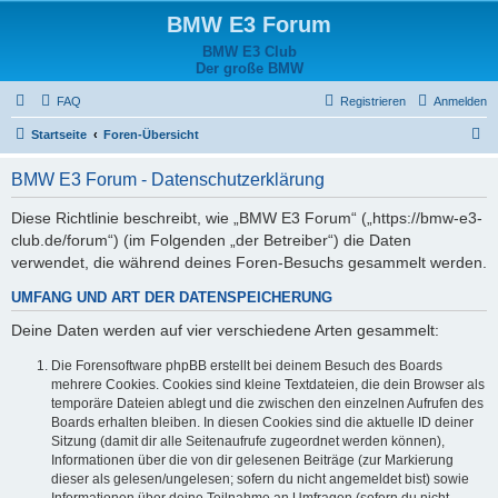
BMW E3 Forum
BMW E3 Club
Der große BMW
FAQ
Registrieren
Anmelden
S
Startseite
Foren-Übersicht
u
BMW E3 Forum - Datenschutzerklärung
c
h
Diese Richtlinie beschreibt, wie „BMW E3 Forum“ („https://bmw-e3-
club.de/forum“) (im Folgenden „der Betreiber“) die Daten
e
verwendet, die während deines Foren-Besuchs gesammelt werden.
UMFANG UND ART DER DATENSPEICHERUNG
Deine Daten werden auf vier verschiedene Arten gesammelt:
Die Forensoftware phpBB erstellt bei deinem Besuch des Boards
mehrere Cookies. Cookies sind kleine Textdateien, die dein Browser als
temporäre Dateien ablegt und die zwischen den einzelnen Aufrufen des
Boards erhalten bleiben. In diesen Cookies sind die aktuelle ID deiner
Sitzung (damit dir alle Seitenaufrufe zugeordnet werden können),
Informationen über die von dir gelesenen Beiträge (zur Markierung
dieser als gelesen/ungelesen; sofern du nicht angemeldet bist) sowie