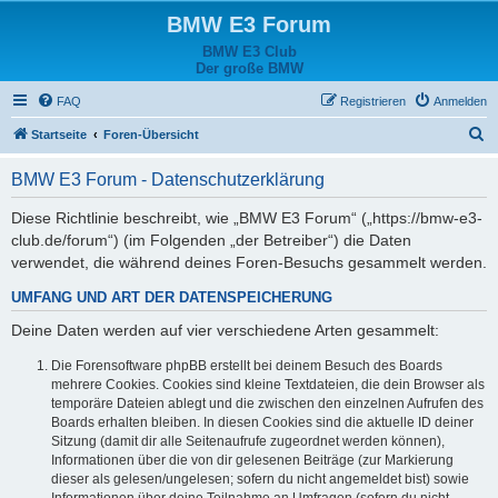
BMW E3 Forum
BMW E3 Club
Der große BMW
FAQ
Registrieren
Anmelden
S
Startseite
Foren-Übersicht
u
BMW E3 Forum - Datenschutzerklärung
c
h
Diese Richtlinie beschreibt, wie „BMW E3 Forum“ („https://bmw-e3-
club.de/forum“) (im Folgenden „der Betreiber“) die Daten
e
verwendet, die während deines Foren-Besuchs gesammelt werden.
UMFANG UND ART DER DATENSPEICHERUNG
Deine Daten werden auf vier verschiedene Arten gesammelt:
Die Forensoftware phpBB erstellt bei deinem Besuch des Boards
mehrere Cookies. Cookies sind kleine Textdateien, die dein Browser als
temporäre Dateien ablegt und die zwischen den einzelnen Aufrufen des
Boards erhalten bleiben. In diesen Cookies sind die aktuelle ID deiner
Sitzung (damit dir alle Seitenaufrufe zugeordnet werden können),
Informationen über die von dir gelesenen Beiträge (zur Markierung
dieser als gelesen/ungelesen; sofern du nicht angemeldet bist) sowie