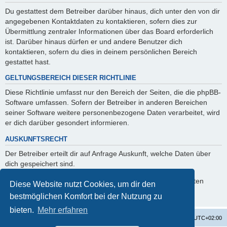
Du gestattest dem Betreiber darüber hinaus, dich unter den von dir
angegebenen Kontaktdaten zu kontaktieren, sofern dies zur
Übermittlung zentraler Informationen über das Board erforderlich
ist. Darüber hinaus dürfen er und andere Benutzer dich
kontaktieren, sofern du dies in deinem persönlichen Bereich
gestattet hast.
GELTUNGSBEREICH DIESER RICHTLINIE
Diese Richtlinie umfasst nur den Bereich der Seiten, die die phpBB-
Software umfassen. Sofern der Betreiber in anderen Bereichen
seiner Software weitere personenbezogene Daten verarbeitet, wird
er dich darüber gesondert informieren.
AUSKUNFTSRECHT
Der Betreiber erteilt dir auf Anfrage Auskunft, welche Daten über
dich gespeichert sind.
Du kannst jederzeit die Löschung bzw. Sperrung deiner Daten
Diese Website nutzt Cookies, um dir den
verlangen. Kontaktiere hierzu bitte den Betreiber.
bestmöglichen Komfort bei der Nutzung zu
bieten.
Mehr erfahren
Startseite
Foren-Übersicht
Alle Zeiten sind
UTC+02:00