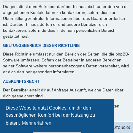
Du gestattest dem Betreiber darüber hinaus, dich unter den von dir
angegebenen Kontaktdaten zu kontaktieren, sofern dies zur
Übermittlung zentraler Informationen über das Board erforderlich
ist. Darüber hinaus dürfen er und andere Benutzer dich
kontaktieren, sofern du dies in deinem persönlichen Bereich
gestattet hast.
GELTUNGSBEREICH DIESER RICHTLINIE
Diese Richtlinie umfasst nur den Bereich der Seiten, die die phpBB-
Software umfassen. Sofern der Betreiber in anderen Bereichen
seiner Software weitere personenbezogene Daten verarbeitet, wird
er dich darüber gesondert informieren.
AUSKUNFTSRECHT
Der Betreiber erteilt dir auf Anfrage Auskunft, welche Daten über
dich gespeichert sind.
Du kannst jederzeit die Löschung bzw. Sperrung deiner Daten
Diese Website nutzt Cookies, um dir den
verlangen. Kontaktiere hierzu bitte den Betreiber.
bestmöglichen Komfort bei der Nutzung zu
bieten.
Mehr erfahren
Startseite
Foren-Übersicht
Alle Zeiten sind
UTC+02:00