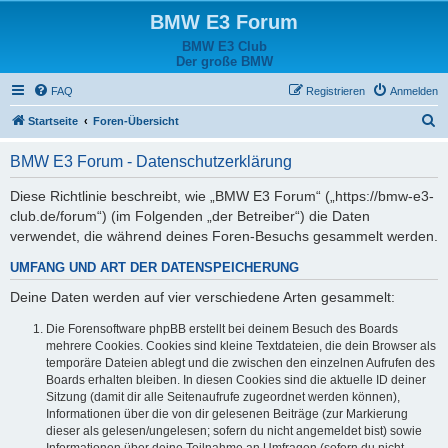
BMW E3 Forum
BMW E3 Club
Der große BMW
FAQ
Registrieren
Anmelden
S
Startseite
Foren-Übersicht
u
BMW E3 Forum - Datenschutzerklärung
c
h
Diese Richtlinie beschreibt, wie „BMW E3 Forum“ („https://bmw-e3-
club.de/forum“) (im Folgenden „der Betreiber“) die Daten
e
verwendet, die während deines Foren-Besuchs gesammelt werden.
UMFANG UND ART DER DATENSPEICHERUNG
Deine Daten werden auf vier verschiedene Arten gesammelt:
Die Forensoftware phpBB erstellt bei deinem Besuch des Boards
mehrere Cookies. Cookies sind kleine Textdateien, die dein Browser als
temporäre Dateien ablegt und die zwischen den einzelnen Aufrufen des
Boards erhalten bleiben. In diesen Cookies sind die aktuelle ID deiner
Sitzung (damit dir alle Seitenaufrufe zugeordnet werden können),
Informationen über die von dir gelesenen Beiträge (zur Markierung
dieser als gelesen/ungelesen; sofern du nicht angemeldet bist) sowie