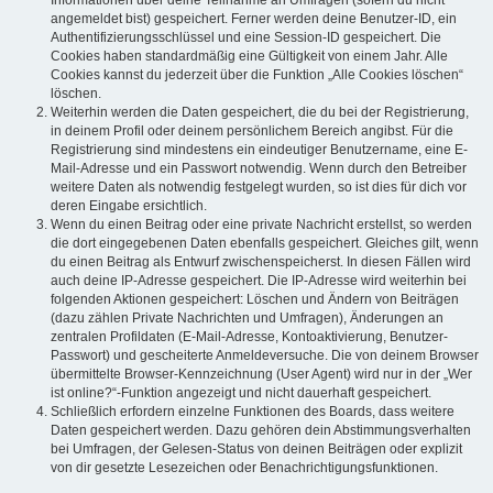
Informationen über deine Teilnahme an Umfragen (sofern du nicht
angemeldet bist) gespeichert. Ferner werden deine Benutzer-ID, ein
Authentifizierungsschlüssel und eine Session-ID gespeichert. Die
Cookies haben standardmäßig eine Gültigkeit von einem Jahr. Alle
Cookies kannst du jederzeit über die Funktion „Alle Cookies löschen“
löschen.
Weiterhin werden die Daten gespeichert, die du bei der Registrierung,
in deinem Profil oder deinem persönlichem Bereich angibst. Für die
Registrierung sind mindestens ein eindeutiger Benutzername, eine E-
Mail-Adresse und ein Passwort notwendig. Wenn durch den Betreiber
weitere Daten als notwendig festgelegt wurden, so ist dies für dich vor
deren Eingabe ersichtlich.
Wenn du einen Beitrag oder eine private Nachricht erstellst, so werden
die dort eingegebenen Daten ebenfalls gespeichert. Gleiches gilt, wenn
du einen Beitrag als Entwurf zwischenspeicherst. In diesen Fällen wird
auch deine IP-Adresse gespeichert. Die IP-Adresse wird weiterhin bei
folgenden Aktionen gespeichert: Löschen und Ändern von Beiträgen
(dazu zählen Private Nachrichten und Umfragen), Änderungen an
zentralen Profildaten (E-Mail-Adresse, Kontoaktivierung, Benutzer-
Passwort) und gescheiterte Anmeldeversuche. Die von deinem Browser
übermittelte Browser-Kennzeichnung (User Agent) wird nur in der „Wer
ist online?“-Funktion angezeigt und nicht dauerhaft gespeichert.
Schließlich erfordern einzelne Funktionen des Boards, dass weitere
Daten gespeichert werden. Dazu gehören dein Abstimmungsverhalten
bei Umfragen, der Gelesen-Status von deinen Beiträgen oder explizit
von dir gesetzte Lesezeichen oder Benachrichtigungsfunktionen.