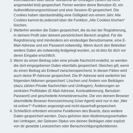
Informationen über deine Teilnahme an Umfragen (sofern du nicht
angemeldet bist) gespeichert. Ferner werden deine Benutzer-ID, ein
Authentifizierungsschlüssel und eine Session-ID gespeichert. Die
Cookies haben standardmäßig eine Gültigkeit von einem Jahr. Alle
Cookies kannst du jederzeit über die Funktion „Alle Cookies löschen“
löschen.
Weiterhin werden die Daten gespeichert, die du bei der Registrierung,
in deinem Profil oder deinem persönlichem Bereich angibst. Für die
Registrierung sind mindestens ein eindeutiger Benutzername, eine E-
Mail-Adresse und ein Passwort notwendig. Wenn durch den Betreiber
weitere Daten als notwendig festgelegt wurden, so ist dies für dich vor
deren Eingabe ersichtlich.
Wenn du einen Beitrag oder eine private Nachricht erstellst, so werden
die dort eingegebenen Daten ebenfalls gespeichert. Gleiches gilt, wenn
du einen Beitrag als Entwurf zwischenspeicherst. In diesen Fällen wird
auch deine IP-Adresse gespeichert. Die IP-Adresse wird weiterhin bei
folgenden Aktionen gespeichert: Löschen und Ändern von Beiträgen
(dazu zählen Private Nachrichten und Umfragen), Änderungen an
zentralen Profildaten (E-Mail-Adresse, Kontoaktivierung, Benutzer-
Passwort) und gescheiterte Anmeldeversuche. Die von deinem Browser
übermittelte Browser-Kennzeichnung (User Agent) wird nur in der „Wer
ist online?“-Funktion angezeigt und nicht dauerhaft gespeichert.
Schließlich erfordern einzelne Funktionen des Boards, dass weitere
Daten gespeichert werden. Dazu gehören dein Abstimmungsverhalten
bei Umfragen, der Gelesen-Status von deinen Beiträgen oder explizit
von dir gesetzte Lesezeichen oder Benachrichtigungsfunktionen.