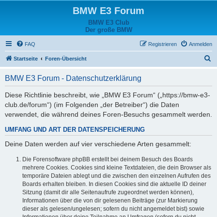
BMW E3 Forum
BMW E3 Club
Der große BMW
FAQ
Registrieren
Anmelden
S
Startseite
Foren-Übersicht
u
BMW E3 Forum - Datenschutzerklärung
c
h
Diese Richtlinie beschreibt, wie „BMW E3 Forum“ („https://bmw-e3-
club.de/forum“) (im Folgenden „der Betreiber“) die Daten
e
verwendet, die während deines Foren-Besuchs gesammelt werden.
UMFANG UND ART DER DATENSPEICHERUNG
Deine Daten werden auf vier verschiedene Arten gesammelt:
Die Forensoftware phpBB erstellt bei deinem Besuch des Boards
mehrere Cookies. Cookies sind kleine Textdateien, die dein Browser als
temporäre Dateien ablegt und die zwischen den einzelnen Aufrufen des
Boards erhalten bleiben. In diesen Cookies sind die aktuelle ID deiner
Sitzung (damit dir alle Seitenaufrufe zugeordnet werden können),
Informationen über die von dir gelesenen Beiträge (zur Markierung
dieser als gelesen/ungelesen; sofern du nicht angemeldet bist) sowie