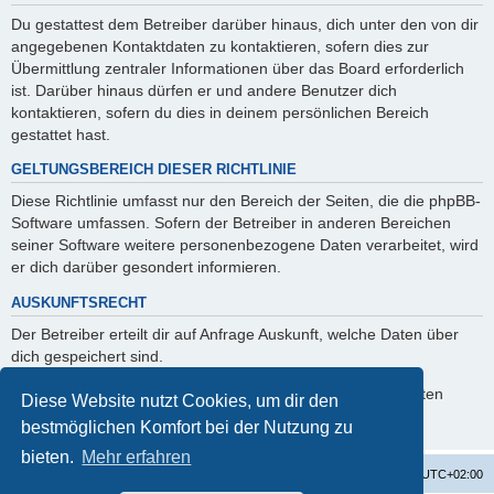
Du gestattest dem Betreiber darüber hinaus, dich unter den von dir
angegebenen Kontaktdaten zu kontaktieren, sofern dies zur
Übermittlung zentraler Informationen über das Board erforderlich
ist. Darüber hinaus dürfen er und andere Benutzer dich
kontaktieren, sofern du dies in deinem persönlichen Bereich
gestattet hast.
GELTUNGSBEREICH DIESER RICHTLINIE
Diese Richtlinie umfasst nur den Bereich der Seiten, die die phpBB-
Software umfassen. Sofern der Betreiber in anderen Bereichen
seiner Software weitere personenbezogene Daten verarbeitet, wird
er dich darüber gesondert informieren.
AUSKUNFTSRECHT
Der Betreiber erteilt dir auf Anfrage Auskunft, welche Daten über
dich gespeichert sind.
Du kannst jederzeit die Löschung bzw. Sperrung deiner Daten
Diese Website nutzt Cookies, um dir den
verlangen. Kontaktiere hierzu bitte den Betreiber.
bestmöglichen Komfort bei der Nutzung zu
bieten.
Mehr erfahren
Startseite
Foren-Übersicht
Alle Zeiten sind
UTC+02:00