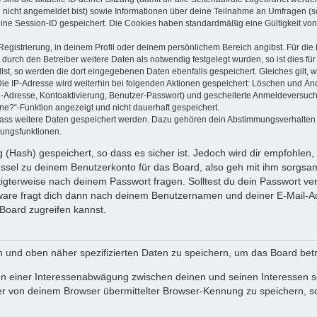
u nicht angemeldet bist) sowie Informationen über deine Teilnahme an Umfragen (s
eine Session-ID gespeichert. Die Cookies haben standardmäßig eine Gültigkeit von 
Registrierung, in deinem Profil oder deinem persönlichem Bereich angibst. Für di
rch den Betreiber weitere Daten als notwendig festgelegt wurden, so ist dies für 
llst, so werden die dort eingegebenen Daten ebenfalls gespeichert. Gleiches gilt, 
Die IP-Adresse wird weiterhin bei folgenden Aktionen gespeichert: Löschen und Än
l-Adresse, Kontoaktivierung, Benutzer-Passwort) und gescheiterte Anmeldeversuch
ine?“-Funktion angezeigt und nicht dauerhaft gespeichert.
 dass weitere Daten gespeichert werden. Dazu gehören dein Abstimmungsverhalten
gungsfunktionen.
(Hash) gespeichert, so dass es sicher ist. Jedoch wird dir empfohlen, 
ssel zu deinem Benutzerkonto für das Board, also geh mit ihm sorgsam
htigterweise nach deinem Passwort fragen. Solltest du dein Passwort v
are fragt dich dann nach deinem Benutzernamen und deiner E-Mail-Ad
Board zugreifen kannst.
en und oben näher spezifizierten Daten zu speichern, um das Board bet
en einer Interessenabwägung zwischen deinen und seinen Interessen sow
r von deinem Browser übermittelter Browser-Kennung zu speichern, so