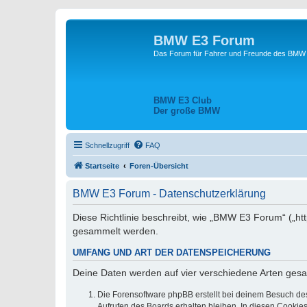
BMW E3 Forum
Das Forum für Fahrer und Freunde des BMW E
BMW E3 Club
Der große BMW
Schnellzugriff
FAQ
Startseite
Foren-Übersicht
BMW E3 Forum - Datenschutzerklärung
Diese Richtlinie beschreibt, wie „BMW E3 Forum“ („h
gesammelt werden.
UMFANG UND ART DER DATENSPEICHERUNG
Deine Daten werden auf vier verschiedene Arten ges
Die Forensoftware phpBB erstellt bei deinem Besuch de
Aufrufen des Boards erhalten bleiben. In diesen Cookies