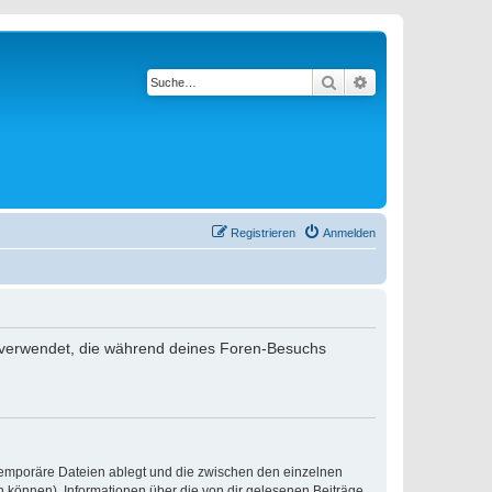
Suche
Erweiterte Suche
Registrieren
Anmelden
en verwendet, die während deines Foren-Besuchs
 temporäre Dateien ablegt und die zwischen den einzelnen
en können), Informationen über die von dir gelesenen Beiträge