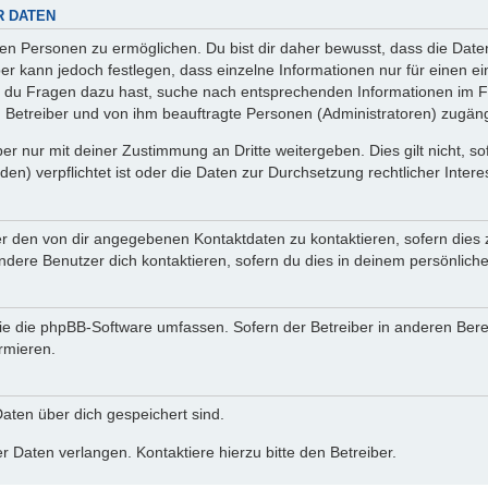
R DATEN
n Personen zu ermöglichen. Du bist dir daher bewusst, dass die Daten d
ber kann jedoch festlegen, dass einzelne Informationen nur für einen ei
n du Fragen dazu hast, suche nach entsprechenden Informationen im Fo
n Betreiber und von ihm beauftragte Personen (Administratoren) zugäng
r nur mit deiner Zustimmung an Dritte weitergeben. Dies gilt nicht, s
n) verpflichtet ist oder die Daten zur Durchsetzung rechtlicher Interes
er den von dir angegebenen Kontaktdaten zu kontaktieren, sofern dies 
andere Benutzer dich kontaktieren, sofern du dies in deinem persönliche
, die die phpBB-Software umfassen. Sofern der Betreiber in anderen Be
ormieren.
 Daten über dich gespeichert sind.
 Daten verlangen. Kontaktiere hierzu bitte den Betreiber.