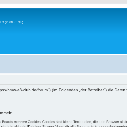
3 (2500 - 3.3Li)
ttps://bmw-e3-club.de/forum“) (im Folgenden „der Betreiber“) die Dat
ammelt:
s Boards mehrere Cookies. Cookies sind kleine Textdateien, die dein Browser als
 sind die aktuelle ID deiner Sitzung (damit dir alle Seitenaufrufe zugeordnet werd