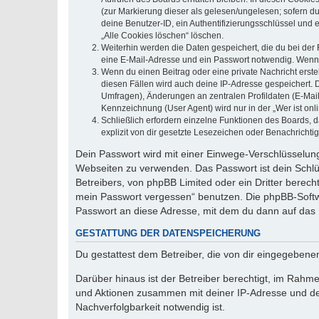
(zur Markierung dieser als gelesen/ungelesen; sofern d
deine Benutzer-ID, ein Authentifizierungsschlüssel und 
„Alle Cookies löschen“ löschen.
Weiterhin werden die Daten gespeichert, die du bei der 
eine E-Mail-Adresse und ein Passwort notwendig. Wenn du
Wenn du einen Beitrag oder eine private Nachricht erste
diesen Fällen wird auch deine IP-Adresse gespeichert. 
Umfragen), Änderungen an zentralen Profildaten (E-Mai
Kennzeichnung (User Agent) wird nur in der „Wer ist onl
Schließlich erfordern einzelne Funktionen des Boards,
explizit von dir gesetzte Lesezeichen oder Benachrichti
Dein Passwort wird mit einer Einwege-Verschlüsselung 
Webseiten zu verwenden. Das Passwort ist dein Schlü
Betreibers, von phpBB Limited oder ein Dritter berec
mein Passwort vergessen“ benutzen. Die phpBB-Softw
Passwort an diese Adresse, mit dem du dann auf das 
GESTATTUNG DER DATENSPEICHERUNG
Du gestattest dem Betreiber, die von dir eingegeben
Darüber hinaus ist der Betreiber berechtigt, im Rahm
und Aktionen zusammen mit deiner IP-Adresse und de
Nachverfolgbarkeit notwendig ist.