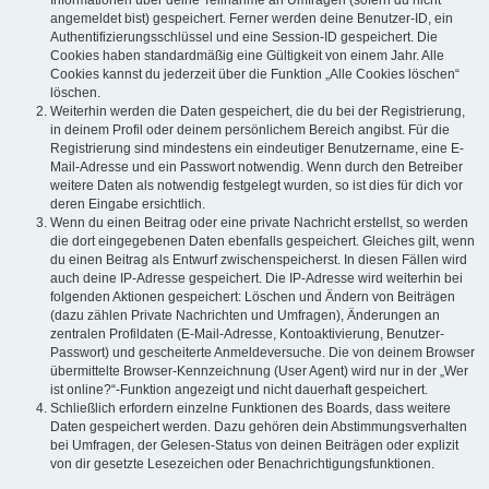
Informationen über deine Teilnahme an Umfragen (sofern du nicht
angemeldet bist) gespeichert. Ferner werden deine Benutzer-ID, ein
Authentifizierungsschlüssel und eine Session-ID gespeichert. Die
Cookies haben standardmäßig eine Gültigkeit von einem Jahr. Alle
Cookies kannst du jederzeit über die Funktion „Alle Cookies löschen“
löschen.
Weiterhin werden die Daten gespeichert, die du bei der Registrierung,
in deinem Profil oder deinem persönlichem Bereich angibst. Für die
Registrierung sind mindestens ein eindeutiger Benutzername, eine E-
Mail-Adresse und ein Passwort notwendig. Wenn durch den Betreiber
weitere Daten als notwendig festgelegt wurden, so ist dies für dich vor
deren Eingabe ersichtlich.
Wenn du einen Beitrag oder eine private Nachricht erstellst, so werden
die dort eingegebenen Daten ebenfalls gespeichert. Gleiches gilt, wenn
du einen Beitrag als Entwurf zwischenspeicherst. In diesen Fällen wird
auch deine IP-Adresse gespeichert. Die IP-Adresse wird weiterhin bei
folgenden Aktionen gespeichert: Löschen und Ändern von Beiträgen
(dazu zählen Private Nachrichten und Umfragen), Änderungen an
zentralen Profildaten (E-Mail-Adresse, Kontoaktivierung, Benutzer-
Passwort) und gescheiterte Anmeldeversuche. Die von deinem Browser
übermittelte Browser-Kennzeichnung (User Agent) wird nur in der „Wer
ist online?“-Funktion angezeigt und nicht dauerhaft gespeichert.
Schließlich erfordern einzelne Funktionen des Boards, dass weitere
Daten gespeichert werden. Dazu gehören dein Abstimmungsverhalten
bei Umfragen, der Gelesen-Status von deinen Beiträgen oder explizit
von dir gesetzte Lesezeichen oder Benachrichtigungsfunktionen.