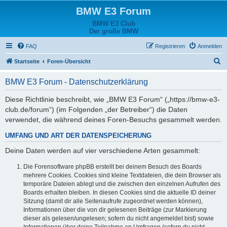
BMW E3 Forum
BMW E3 Club
Der große BMW
FAQ
Registrieren
Anmelden
S
Startseite
Foren-Übersicht
u
BMW E3 Forum - Datenschutzerklärung
c
h
Diese Richtlinie beschreibt, wie „BMW E3 Forum“ („https://bmw-e3-
club.de/forum“) (im Folgenden „der Betreiber“) die Daten
e
verwendet, die während deines Foren-Besuchs gesammelt werden.
UMFANG UND ART DER DATENSPEICHERUNG
Deine Daten werden auf vier verschiedene Arten gesammelt:
Die Forensoftware phpBB erstellt bei deinem Besuch des Boards
mehrere Cookies. Cookies sind kleine Textdateien, die dein Browser als
temporäre Dateien ablegt und die zwischen den einzelnen Aufrufen des
Boards erhalten bleiben. In diesen Cookies sind die aktuelle ID deiner
Sitzung (damit dir alle Seitenaufrufe zugeordnet werden können),
Informationen über die von dir gelesenen Beiträge (zur Markierung
dieser als gelesen/ungelesen; sofern du nicht angemeldet bist) sowie