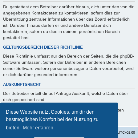
Du gestattest dem Betreiber darüber hinaus, dich unter den von dir
angegebenen Kontaktdaten zu kontaktieren, sofern dies zur
Übermittlung zentraler Informationen über das Board erforderlich
ist. Darüber hinaus dürfen er und andere Benutzer dich
kontaktieren, sofern du dies in deinem persönlichen Bereich
gestattet hast.
GELTUNGSBEREICH DIESER RICHTLINIE
Diese Richtlinie umfasst nur den Bereich der Seiten, die die phpBB-
Software umfassen. Sofern der Betreiber in anderen Bereichen
seiner Software weitere personenbezogene Daten verarbeitet, wird
er dich darüber gesondert informieren.
AUSKUNFTSRECHT
Der Betreiber erteilt dir auf Anfrage Auskunft, welche Daten über
dich gespeichert sind.
Du kannst jederzeit die Löschung bzw. Sperrung deiner Daten
Diese Website nutzt Cookies, um dir den
verlangen. Kontaktiere hierzu bitte den Betreiber.
bestmöglichen Komfort bei der Nutzung zu
bieten.
Mehr erfahren
Startseite
Foren-Übersicht
Alle Zeiten sind
UTC+02:00