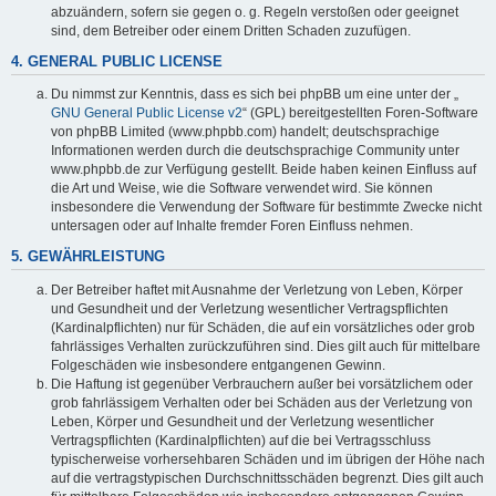
abzuändern, sofern sie gegen o. g. Regeln verstoßen oder geeignet
sind, dem Betreiber oder einem Dritten Schaden zuzufügen.
4. GENERAL PUBLIC LICENSE
Du nimmst zur Kenntnis, dass es sich bei phpBB um eine unter der „
GNU General Public License v2
“ (GPL) bereitgestellten Foren-Software
von phpBB Limited (www.phpbb.com) handelt; deutschsprachige
Informationen werden durch die deutschsprachige Community unter
www.phpbb.de zur Verfügung gestellt. Beide haben keinen Einfluss auf
die Art und Weise, wie die Software verwendet wird. Sie können
insbesondere die Verwendung der Software für bestimmte Zwecke nicht
untersagen oder auf Inhalte fremder Foren Einfluss nehmen.
5. GEWÄHRLEISTUNG
Der Betreiber haftet mit Ausnahme der Verletzung von Leben, Körper
und Gesundheit und der Verletzung wesentlicher Vertragspflichten
(Kardinalpflichten) nur für Schäden, die auf ein vorsätzliches oder grob
fahrlässiges Verhalten zurückzuführen sind. Dies gilt auch für mittelbare
Folgeschäden wie insbesondere entgangenen Gewinn.
Die Haftung ist gegenüber Verbrauchern außer bei vorsätzlichem oder
grob fahrlässigem Verhalten oder bei Schäden aus der Verletzung von
Leben, Körper und Gesundheit und der Verletzung wesentlicher
Vertragspflichten (Kardinalpflichten) auf die bei Vertragsschluss
typischerweise vorhersehbaren Schäden und im übrigen der Höhe nach
auf die vertragstypischen Durchschnittsschäden begrenzt. Dies gilt auch