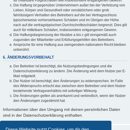
für mittelbare Folgeschäden wie insbesondere entgangenen Gewinn.
Die Haftung ist gegenüber Unternehmern außer bei der Verletzung von
Leben, Körper und Gesundheit oder vorsätzlichem oder grob
fahrlässigem Verhalten des Betreibers auf die bei Vertragsschluss
typischerweise vorhersehbaren Schäden und im Übrigen der Höhe
nach auf die vertragstypischen Durchschnittsschäden begrenzt. Dies gilt
auch für mittelbare Schäden, insbesondere entgangenen Gewinn.
Die Haftungsbegrenzung der Absätze a bis c gilt sinngemäß auch
zugunsten der Mitarbeiter und Erfüllungsgehilfen des Betreibers.
Ansprüche für eine Haftung aus zwingendem nationalem Recht bleiben
unberührt.
6. ÄNDERUNGSVORBEHALT
Der Betreiber ist berechtigt, die Nutzungsbedingungen und die
Datenschutzerklärung zu ändern. Die Änderung wird dem Nutzer per E-
Mail mitgeteilt.
Der Nutzer ist berechtigt, den Änderungen zu widersprechen. Im Falle
des Widerspruchs erlischt das zwischen dem Betreiber und dem Nutzer
bestehende Vertragsverhältnis mit sofortiger Wirkung.
Die Änderungen gelten als anerkannt und verbindlich, wenn der Nutzer
den Änderungen zugestimmt hat.
Informationen über den Umgang mit deinen persönlichen Daten
sind in der Datenschutzerklärung enthalten.
Diese Website nutzt Cookies, um dir den