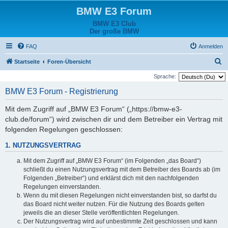
BMW E3 Forum
BMW E3 Club
Der große BMW
FAQ
Anmelden
S
Startseite
Foren-Übersicht
u
Sprache:
c
BMW E3 Forum - Registrierung
h
Mit dem Zugriff auf „BMW E3 Forum“ („https://bmw-e3-
e
club.de/forum“) wird zwischen dir und dem Betreiber ein Vertrag mit
folgenden Regelungen geschlossen:
1. NUTZUNGSVERTRAG
Mit dem Zugriff auf „BMW E3 Forum“ (im Folgenden „das Board“)
schließt du einen Nutzungsvertrag mit dem Betreiber des Boards ab (im
Folgenden „Betreiber“) und erklärst dich mit den nachfolgenden
Regelungen einverstanden.
Wenn du mit diesen Regelungen nicht einverstanden bist, so darfst du
das Board nicht weiter nutzen. Für die Nutzung des Boards gelten
jeweils die an dieser Stelle veröffentlichten Regelungen.
Der Nutzungsvertrag wird auf unbestimmte Zeit geschlossen und kann