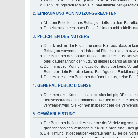
Der Nutzungsvertrag wird auf unbestimmte Zeit geschlos
2. EINRÄUMUNG VON NUTZUNGSRECHTEN
Mit dem Erstellen eines Beitrags erteilst du dem Betrei
Das Nutzungsrecht nach Punkt 2, Unterpunkt a bleibt 
3. PFLICHTEN DES NUTZERS
Du erklärst mit der Erstellung eines Beitrags, dass er ke
Beiträgen verwendeten Links und Bilder zu setzen bzw.
Der Betreiber des Boards übt das Hausrecht aus. Bei V
oder dauerhaft von der Nutzung dieses Boards ausschlie
Du nimmst zur Kenntnis, dass der Betreiber keine Verantw
Betreiber, dein Benutzerkonto, Beiträge und Funktionen 
Du gestattest dem Betreiber darüber hinaus, deine Beit
4. GENERAL PUBLIC LICENSE
Du nimmst zur Kenntnis, dass es sich bei phpBB um eine
deutschsprachige Informationen werden durch die deuts
verwendet wird. Sie können insbesondere die Verwendun
5. GEWÄHRLEISTUNG
Der Betreiber haftet mit Ausnahme der Verletzung von Le
grob fahrlässiges Verhalten zurückzuführen sind. Dies 
Die Haftung ist gegenüber Verbrauchern außer bei vors