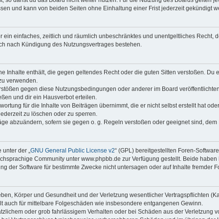
sen und kann von beiden Seiten ohne Einhaltung einer Frist jederzeit gekündigt w
ber ein einfaches, zeitlich und räumlich unbeschränktes und unentgeltliches Recht
auch nach Kündigung des Nutzungsvertrages bestehen.
ine Inhalte enthält, die gegen geltendes Recht oder die guten Sitten verstoßen. Du 
 zu verwenden.
erstößen gegen diese Nutzungsbedingungen oder anderer im Board veröffentlichte
ßen und dir ein Hausverbot erteilen.
ortung für die Inhalte von Beiträgen übernimmt, die er nicht selbst erstellt hat od
jederzeit zu löschen oder zu sperren.
räge abzuändern, sofern sie gegen o. g. Regeln verstoßen oder geeignet sind, dem
 unter der „
GNU General Public License v2
“ (GPL) bereitgestellten Foren-Softwa
chsprachige Community unter www.phpbb.de zur Verfügung gestellt. Beide haben ke
g der Software für bestimmte Zwecke nicht untersagen oder auf Inhalte fremder F
ben, Körper und Gesundheit und der Verletzung wesentlicher Vertragspflichten (Kard
gilt auch für mittelbare Folgeschäden wie insbesondere entgangenen Gewinn.
ätzlichem oder grob fahrlässigem Verhalten oder bei Schäden aus der Verletzung 