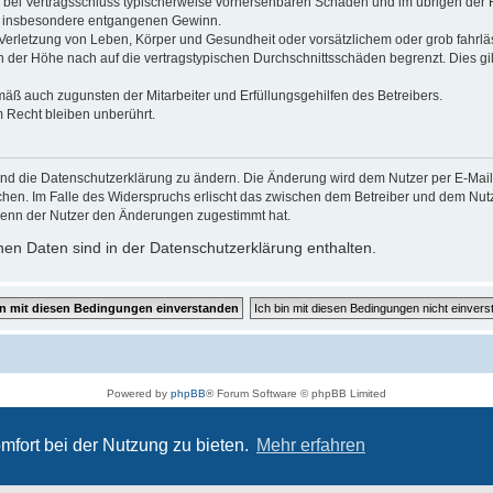
 die bei Vertragsschluss typischerweise vorhersehbaren Schäden und im übrigen de
wie insbesondere entgangenen Gewinn.
erletzung von Leben, Körper und Gesundheit oder vorsätzlichem oder grob fahrläs
der Höhe nach auf die vertragstypischen Durchschnittsschäden begrenzt. Dies gi
mäß auch zugunsten der Mitarbeiter und Erfüllungsgehilfen des Betreibers.
 Recht bleiben unberührt.
und die Datenschutzerklärung zu ändern. Die Änderung wird dem Nutzer per E-Mail m
chen. Im Falle des Widerspruchs erlischt das zwischen dem Betreiber und dem Nutze
wenn der Nutzer den Änderungen zugestimmt hat.
en Daten sind in der Datenschutzerklärung enthalten.
Powered by
phpBB
® Forum Software © phpBB Limited
Deutsche Übersetzung durch
phpBB.de
Datenschutz
|
Nutzungsbedingungen
mfort bei der Nutzung zu bieten.
Mehr erfahren