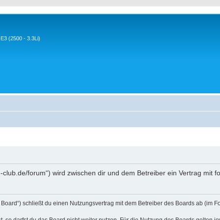
3 (2500 - 3.3Li)
-club.de/forum“) wird zwischen dir und dem Betreiber ein Vertrag mit
Board“) schließt du einen Nutzungsvertrag mit dem Betreiber des Boards ab (im Fo
 so darfst du das Board nicht weiter nutzen. Für die Nutzung des Boards gelten jew