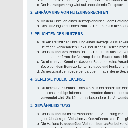
Der Nutzungsvertrag wird auf unbestimmte Zeit geschlos
2. EINRÄUMUNG VON NUTZUNGSRECHTEN
Mit dem Erstellen eines Beitrags erteilst du dem Betrei
Das Nutzungsrecht nach Punkt 2, Unterpunkt a bleibt 
3. PFLICHTEN DES NUTZERS
Du erklärst mit der Erstellung eines Beitrags, dass er ke
Beiträgen verwendeten Links und Bilder zu setzen bzw.
Der Betreiber des Boards übt das Hausrecht aus. Bei V
oder dauerhaft von der Nutzung dieses Boards ausschlie
Du nimmst zur Kenntnis, dass der Betreiber keine Verantw
Betreiber, dein Benutzerkonto, Beiträge und Funktionen 
Du gestattest dem Betreiber darüber hinaus, deine Beit
4. GENERAL PUBLIC LICENSE
Du nimmst zur Kenntnis, dass es sich bei phpBB um eine
deutschsprachige Informationen werden durch die deuts
verwendet wird. Sie können insbesondere die Verwendun
5. GEWÄHRLEISTUNG
Der Betreiber haftet mit Ausnahme der Verletzung von Le
grob fahrlässiges Verhalten zurückzuführen sind. Dies 
Die Haftung ist gegenüber Verbrauchern außer bei vors