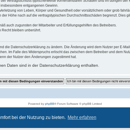
 die bei Vertragsschluss typischerweise vorhersehbaren Schäden und im übrigen de
wie insbesondere entgangenen Gewinn.
erletzung von Leben, Körper und Gesundheit oder vorsätzlichem oder grob fahrläs
der Höhe nach auf die vertragstypischen Durchschnittsschäden begrenzt. Dies gi
mäß auch zugunsten der Mitarbeiter und Erfüllungsgehilfen des Betreibers.
 Recht bleiben unberührt.
und die Datenschutzerklärung zu ändern. Die Änderung wird dem Nutzer per E-Mail m
chen. Im Falle des Widerspruchs erlischt das zwischen dem Betreiber und dem Nutze
wenn der Nutzer den Änderungen zugestimmt hat.
en Daten sind in der Datenschutzerklärung enthalten.
Powered by
phpBB
® Forum Software © phpBB Limited
Deutsche Übersetzung durch
phpBB.de
Datenschutz
|
Nutzungsbedingungen
mfort bei der Nutzung zu bieten.
Mehr erfahren