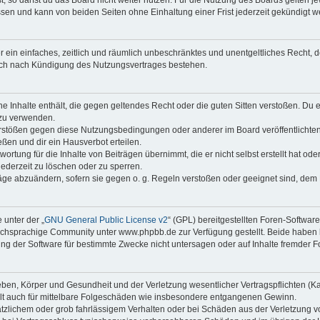
sen und kann von beiden Seiten ohne Einhaltung einer Frist jederzeit gekündigt w
ber ein einfaches, zeitlich und räumlich unbeschränktes und unentgeltliches Recht
auch nach Kündigung des Nutzungsvertrages bestehen.
ine Inhalte enthält, die gegen geltendes Recht oder die guten Sitten verstoßen. Du 
 zu verwenden.
erstößen gegen diese Nutzungsbedingungen oder anderer im Board veröffentlichte
ßen und dir ein Hausverbot erteilen.
ortung für die Inhalte von Beiträgen übernimmt, die er nicht selbst erstellt hat od
jederzeit zu löschen oder zu sperren.
räge abzuändern, sofern sie gegen o. g. Regeln verstoßen oder geeignet sind, dem
 unter der „
GNU General Public License v2
“ (GPL) bereitgestellten Foren-Softwa
chsprachige Community unter www.phpbb.de zur Verfügung gestellt. Beide haben ke
g der Software für bestimmte Zwecke nicht untersagen oder auf Inhalte fremder F
ben, Körper und Gesundheit und der Verletzung wesentlicher Vertragspflichten (Kard
gilt auch für mittelbare Folgeschäden wie insbesondere entgangenen Gewinn.
ätzlichem oder grob fahrlässigem Verhalten oder bei Schäden aus der Verletzung 