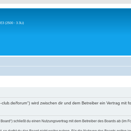
3 (2500 - 3.3Li)
-club.de/forum“) wird zwischen dir und dem Betreiber ein Vertrag mit
Board“) schließt du einen Nutzungsvertrag mit dem Betreiber des Boards ab (im Fo
 so darfst du das Board nicht weiter nutzen. Für die Nutzung des Boards gelten jew