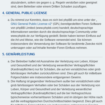
abzuändern, sofern sie gegen o. g. Regeln verstoßen oder geeignet
sind, dem Betreiber oder einem Dritten Schaden zuzufügen.
4. GENERAL PUBLIC LICENSE
Du nimmst zur Kenntnis, dass es sich bei phpBB um eine unter der „
GNU General Public License v2
“ (GPL) bereitgestellten Foren-Software
von phpBB Limited (www.phpbb.com) handelt; deutschsprachige
Informationen werden durch die deutschsprachige Community unter
www.phpbb.de zur Verfügung gestellt. Beide haben keinen Einfluss auf
die Art und Weise, wie die Software verwendet wird. Sie können
insbesondere die Verwendung der Software für bestimmte Zwecke nicht
untersagen oder auf Inhalte fremder Foren Einfluss nehmen.
5. GEWÄHRLEISTUNG
Der Betreiber haftet mit Ausnahme der Verletzung von Leben, Körper
und Gesundheit und der Verletzung wesentlicher Vertragspflichten
(Kardinalpflichten) nur für Schäden, die auf ein vorsätzliches oder grob
fahrlässiges Verhalten zurückzuführen sind. Dies gilt auch für mittelbare
Folgeschäden wie insbesondere entgangenen Gewinn.
Die Haftung ist gegenüber Verbrauchern außer bei vorsätzlichem oder
grob fahrlässigem Verhalten oder bei Schäden aus der Verletzung von
Leben, Körper und Gesundheit und der Verletzung wesentlicher
Vertragspflichten (Kardinalpflichten) auf die bei Vertragsschluss
typischerweise vorhersehbaren Schäden und im übrigen der Höhe nach
auf die vertragstypischen Durchschnittsschäden begrenzt. Dies gilt auch