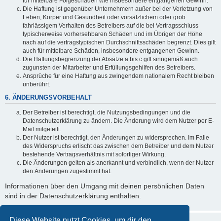
für mittelbare Folgeschäden wie insbesondere entgangenen Gewinn.
Die Haftung ist gegenüber Unternehmern außer bei der Verletzung von
Leben, Körper und Gesundheit oder vorsätzlichem oder grob
fahrlässigem Verhalten des Betreibers auf die bei Vertragsschluss
typischerweise vorhersehbaren Schäden und im Übrigen der Höhe
nach auf die vertragstypischen Durchschnittsschäden begrenzt. Dies gilt
auch für mittelbare Schäden, insbesondere entgangenen Gewinn.
Die Haftungsbegrenzung der Absätze a bis c gilt sinngemäß auch
zugunsten der Mitarbeiter und Erfüllungsgehilfen des Betreibers.
Ansprüche für eine Haftung aus zwingendem nationalem Recht bleiben
unberührt.
6. ÄNDERUNGSVORBEHALT
Der Betreiber ist berechtigt, die Nutzungsbedingungen und die
Datenschutzerklärung zu ändern. Die Änderung wird dem Nutzer per E-
Mail mitgeteilt.
Der Nutzer ist berechtigt, den Änderungen zu widersprechen. Im Falle
des Widerspruchs erlischt das zwischen dem Betreiber und dem Nutzer
bestehende Vertragsverhältnis mit sofortiger Wirkung.
Die Änderungen gelten als anerkannt und verbindlich, wenn der Nutzer
den Änderungen zugestimmt hat.
Informationen über den Umgang mit deinen persönlichen Daten
sind in der Datenschutzerklärung enthalten.
Diese Website nutzt Cookies, um dir den