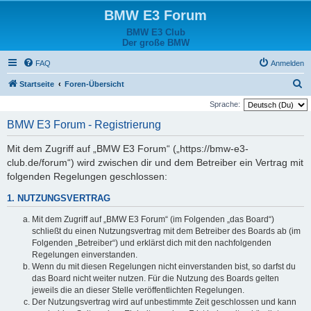
BMW E3 Forum
BMW E3 Club
Der große BMW
FAQ
Anmelden
S
Startseite
Foren-Übersicht
u
Sprache:
c
BMW E3 Forum - Registrierung
h
Mit dem Zugriff auf „BMW E3 Forum“ („https://bmw-e3-
e
club.de/forum“) wird zwischen dir und dem Betreiber ein Vertrag mit
folgenden Regelungen geschlossen:
1. NUTZUNGSVERTRAG
Mit dem Zugriff auf „BMW E3 Forum“ (im Folgenden „das Board“)
schließt du einen Nutzungsvertrag mit dem Betreiber des Boards ab (im
Folgenden „Betreiber“) und erklärst dich mit den nachfolgenden
Regelungen einverstanden.
Wenn du mit diesen Regelungen nicht einverstanden bist, so darfst du
das Board nicht weiter nutzen. Für die Nutzung des Boards gelten
jeweils die an dieser Stelle veröffentlichten Regelungen.
Der Nutzungsvertrag wird auf unbestimmte Zeit geschlossen und kann