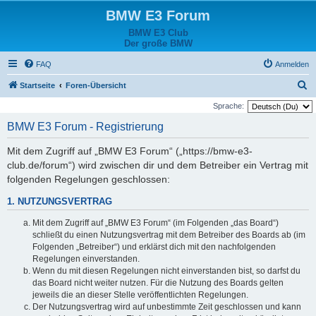
BMW E3 Forum
BMW E3 Club
Der große BMW
FAQ
Anmelden
S
Startseite
Foren-Übersicht
u
Sprache:
c
BMW E3 Forum - Registrierung
h
Mit dem Zugriff auf „BMW E3 Forum“ („https://bmw-e3-
e
club.de/forum“) wird zwischen dir und dem Betreiber ein Vertrag mit
folgenden Regelungen geschlossen:
1. NUTZUNGSVERTRAG
Mit dem Zugriff auf „BMW E3 Forum“ (im Folgenden „das Board“)
schließt du einen Nutzungsvertrag mit dem Betreiber des Boards ab (im
Folgenden „Betreiber“) und erklärst dich mit den nachfolgenden
Regelungen einverstanden.
Wenn du mit diesen Regelungen nicht einverstanden bist, so darfst du
das Board nicht weiter nutzen. Für die Nutzung des Boards gelten
jeweils die an dieser Stelle veröffentlichten Regelungen.
Der Nutzungsvertrag wird auf unbestimmte Zeit geschlossen und kann