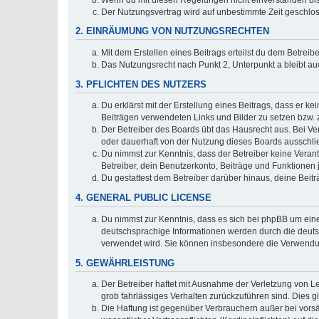
Der Nutzungsvertrag wird auf unbestimmte Zeit geschlos
2. EINRÄUMUNG VON NUTZUNGSRECHTEN
Mit dem Erstellen eines Beitrags erteilst du dem Betrei
Das Nutzungsrecht nach Punkt 2, Unterpunkt a bleibt 
3. PFLICHTEN DES NUTZERS
Du erklärst mit der Erstellung eines Beitrags, dass er ke
Beiträgen verwendeten Links und Bilder zu setzen bzw.
Der Betreiber des Boards übt das Hausrecht aus. Bei V
oder dauerhaft von der Nutzung dieses Boards ausschlie
Du nimmst zur Kenntnis, dass der Betreiber keine Verantw
Betreiber, dein Benutzerkonto, Beiträge und Funktionen 
Du gestattest dem Betreiber darüber hinaus, deine Beit
4. GENERAL PUBLIC LICENSE
Du nimmst zur Kenntnis, dass es sich bei phpBB um eine
deutschsprachige Informationen werden durch die deuts
verwendet wird. Sie können insbesondere die Verwendun
5. GEWÄHRLEISTUNG
Der Betreiber haftet mit Ausnahme der Verletzung von Le
grob fahrlässiges Verhalten zurückzuführen sind. Dies 
Die Haftung ist gegenüber Verbrauchern außer bei vors