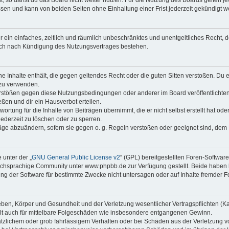
sen und kann von beiden Seiten ohne Einhaltung einer Frist jederzeit gekündigt w
ber ein einfaches, zeitlich und räumlich unbeschränktes und unentgeltliches Recht
auch nach Kündigung des Nutzungsvertrages bestehen.
ine Inhalte enthält, die gegen geltendes Recht oder die guten Sitten verstoßen. Du 
 zu verwenden.
erstößen gegen diese Nutzungsbedingungen oder anderer im Board veröffentlichte
ßen und dir ein Hausverbot erteilen.
ortung für die Inhalte von Beiträgen übernimmt, die er nicht selbst erstellt hat od
jederzeit zu löschen oder zu sperren.
räge abzuändern, sofern sie gegen o. g. Regeln verstoßen oder geeignet sind, dem
 unter der „
GNU General Public License v2
“ (GPL) bereitgestellten Foren-Softwa
chsprachige Community unter www.phpbb.de zur Verfügung gestellt. Beide haben ke
g der Software für bestimmte Zwecke nicht untersagen oder auf Inhalte fremder F
ben, Körper und Gesundheit und der Verletzung wesentlicher Vertragspflichten (Kard
gilt auch für mittelbare Folgeschäden wie insbesondere entgangenen Gewinn.
ätzlichem oder grob fahrlässigem Verhalten oder bei Schäden aus der Verletzung 