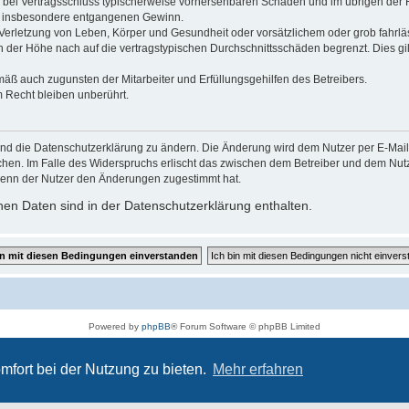
 die bei Vertragsschluss typischerweise vorhersehbaren Schäden und im übrigen de
wie insbesondere entgangenen Gewinn.
erletzung von Leben, Körper und Gesundheit oder vorsätzlichem oder grob fahrläs
der Höhe nach auf die vertragstypischen Durchschnittsschäden begrenzt. Dies gi
mäß auch zugunsten der Mitarbeiter und Erfüllungsgehilfen des Betreibers.
 Recht bleiben unberührt.
und die Datenschutzerklärung zu ändern. Die Änderung wird dem Nutzer per E-Mail m
chen. Im Falle des Widerspruchs erlischt das zwischen dem Betreiber und dem Nutze
wenn der Nutzer den Änderungen zugestimmt hat.
en Daten sind in der Datenschutzerklärung enthalten.
Powered by
phpBB
® Forum Software © phpBB Limited
Deutsche Übersetzung durch
phpBB.de
Datenschutz
|
Nutzungsbedingungen
mfort bei der Nutzung zu bieten.
Mehr erfahren