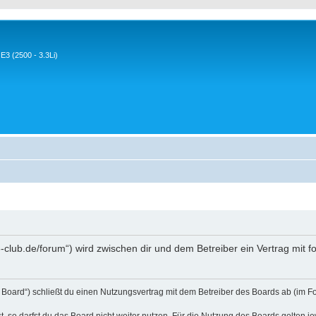
3 (2500 - 3.3Li)
-club.de/forum“) wird zwischen dir und dem Betreiber ein Vertrag mit
Board“) schließt du einen Nutzungsvertrag mit dem Betreiber des Boards ab (im Fo
 so darfst du das Board nicht weiter nutzen. Für die Nutzung des Boards gelten jew