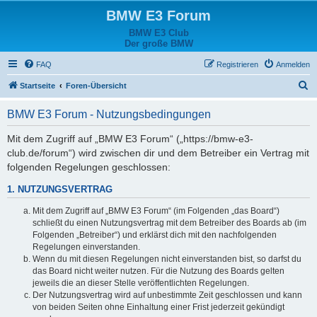
BMW E3 Forum
BMW E3 Club
Der große BMW
FAQ
Registrieren
Anmelden
S
Startseite
Foren-Übersicht
u
BMW E3 Forum - Nutzungsbedingungen
c
h
Mit dem Zugriff auf „BMW E3 Forum“ („https://bmw-e3-
club.de/forum“) wird zwischen dir und dem Betreiber ein Vertrag mit
e
folgenden Regelungen geschlossen:
1. NUTZUNGSVERTRAG
Mit dem Zugriff auf „BMW E3 Forum“ (im Folgenden „das Board“)
schließt du einen Nutzungsvertrag mit dem Betreiber des Boards ab (im
Folgenden „Betreiber“) und erklärst dich mit den nachfolgenden
Regelungen einverstanden.
Wenn du mit diesen Regelungen nicht einverstanden bist, so darfst du
das Board nicht weiter nutzen. Für die Nutzung des Boards gelten
jeweils die an dieser Stelle veröffentlichten Regelungen.
Der Nutzungsvertrag wird auf unbestimmte Zeit geschlossen und kann
von beiden Seiten ohne Einhaltung einer Frist jederzeit gekündigt