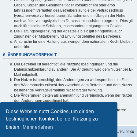
Leben, Körper und Gesundheit oder vorsätzlichem oder grob
fahrlässigem Verhalten des Betreibers auf die bei Vertragsschluss
typischerweise vorhersehbaren Schäden und im Übrigen der Höhe
nach auf die vertragstypischen Durchschnittsschäden begrenzt. Dies gilt
auch für mittelbare Schäden, insbesondere entgangenen Gewinn.
Die Haftungsbegrenzung der Absätze a bis c gilt sinngemäß auch
zugunsten der Mitarbeiter und Erfüllungsgehilfen des Betreibers.
Ansprüche für eine Haftung aus zwingendem nationalem Recht bleiben
unberührt.
6. ÄNDERUNGSVORBEHALT
Der Betreiber ist berechtigt, die Nutzungsbedingungen und die
Datenschutzerklärung zu ändern. Die Änderung wird dem Nutzer per E-
Mail mitgeteilt.
Der Nutzer ist berechtigt, den Änderungen zu widersprechen. Im Falle
des Widerspruchs erlischt das zwischen dem Betreiber und dem Nutzer
bestehende Vertragsverhältnis mit sofortiger Wirkung.
Die Änderungen gelten als anerkannt und verbindlich, wenn der Nutzer
den Änderungen zugestimmt hat.
Informationen über den Umgang mit deinen persönlichen Daten
Diese Website nutzt Cookies, um dir den
sind in der Datenschutzerklärung enthalten.
bestmöglichen Komfort bei der Nutzung zu
bieten.
Mehr erfahren
Startseite
Foren-Übersicht
Alle Zeiten sind
UTC+02:00