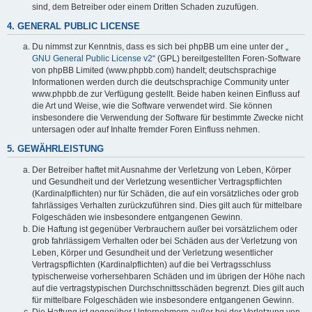
sind, dem Betreiber oder einem Dritten Schaden zuzufügen.
4. GENERAL PUBLIC LICENSE
Du nimmst zur Kenntnis, dass es sich bei phpBB um eine unter der „
GNU General Public License v2
“ (GPL) bereitgestellten Foren-Software
von phpBB Limited (www.phpbb.com) handelt; deutschsprachige
Informationen werden durch die deutschsprachige Community unter
www.phpbb.de zur Verfügung gestellt. Beide haben keinen Einfluss auf
die Art und Weise, wie die Software verwendet wird. Sie können
insbesondere die Verwendung der Software für bestimmte Zwecke nicht
untersagen oder auf Inhalte fremder Foren Einfluss nehmen.
5. GEWÄHRLEISTUNG
Der Betreiber haftet mit Ausnahme der Verletzung von Leben, Körper
und Gesundheit und der Verletzung wesentlicher Vertragspflichten
(Kardinalpflichten) nur für Schäden, die auf ein vorsätzliches oder grob
fahrlässiges Verhalten zurückzuführen sind. Dies gilt auch für mittelbare
Folgeschäden wie insbesondere entgangenen Gewinn.
Die Haftung ist gegenüber Verbrauchern außer bei vorsätzlichem oder
grob fahrlässigem Verhalten oder bei Schäden aus der Verletzung von
Leben, Körper und Gesundheit und der Verletzung wesentlicher
Vertragspflichten (Kardinalpflichten) auf die bei Vertragsschluss
typischerweise vorhersehbaren Schäden und im übrigen der Höhe nach
auf die vertragstypischen Durchschnittsschäden begrenzt. Dies gilt auch
für mittelbare Folgeschäden wie insbesondere entgangenen Gewinn.
Die Haftung ist gegenüber Unternehmern außer bei der Verletzung von