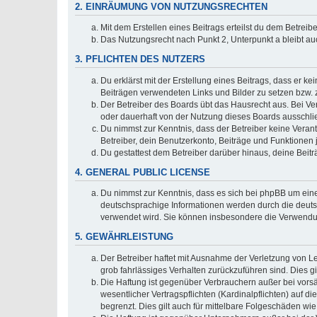
2. EINRÄUMUNG VON NUTZUNGSRECHTEN
Mit dem Erstellen eines Beitrags erteilst du dem Betrei
Das Nutzungsrecht nach Punkt 2, Unterpunkt a bleibt 
3. PFLICHTEN DES NUTZERS
Du erklärst mit der Erstellung eines Beitrags, dass er ke
Beiträgen verwendeten Links und Bilder zu setzen bzw.
Der Betreiber des Boards übt das Hausrecht aus. Bei V
oder dauerhaft von der Nutzung dieses Boards ausschlie
Du nimmst zur Kenntnis, dass der Betreiber keine Verantw
Betreiber, dein Benutzerkonto, Beiträge und Funktionen 
Du gestattest dem Betreiber darüber hinaus, deine Beit
4. GENERAL PUBLIC LICENSE
Du nimmst zur Kenntnis, dass es sich bei phpBB um eine
deutschsprachige Informationen werden durch die deuts
verwendet wird. Sie können insbesondere die Verwendun
5. GEWÄHRLEISTUNG
Der Betreiber haftet mit Ausnahme der Verletzung von Le
grob fahrlässiges Verhalten zurückzuführen sind. Dies 
Die Haftung ist gegenüber Verbrauchern außer bei vors
wesentlicher Vertragspflichten (Kardinalpflichten) auf
begrenzt. Dies gilt auch für mittelbare Folgeschäden 