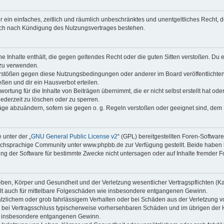
ber ein einfaches, zeitlich und räumlich unbeschränktes und unentgeltliches Recht
auch nach Kündigung des Nutzungsvertrages bestehen.
ine Inhalte enthält, die gegen geltendes Recht oder die guten Sitten verstoßen. Du 
 zu verwenden.
erstößen gegen diese Nutzungsbedingungen oder anderer im Board veröffentlichte
ßen und dir ein Hausverbot erteilen.
ortung für die Inhalte von Beiträgen übernimmt, die er nicht selbst erstellt hat od
jederzeit zu löschen oder zu sperren.
räge abzuändern, sofern sie gegen o. g. Regeln verstoßen oder geeignet sind, dem
 unter der „
GNU General Public License v2
“ (GPL) bereitgestellten Foren-Softwa
chsprachige Community unter www.phpbb.de zur Verfügung gestellt. Beide haben ke
g der Software für bestimmte Zwecke nicht untersagen oder auf Inhalte fremder F
ben, Körper und Gesundheit und der Verletzung wesentlicher Vertragspflichten (Kard
gilt auch für mittelbare Folgeschäden wie insbesondere entgangenen Gewinn.
ätzlichem oder grob fahrlässigem Verhalten oder bei Schäden aus der Verletzung 
 die bei Vertragsschluss typischerweise vorhersehbaren Schäden und im übrigen de
wie insbesondere entgangenen Gewinn.