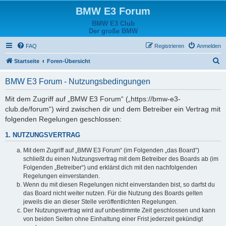
BMW E3 Forum
BMW E3 Club
Der große BMW
FAQ
Registrieren
Anmelden
S
Startseite
Foren-Übersicht
u
BMW E3 Forum - Nutzungsbedingungen
c
h
Mit dem Zugriff auf „BMW E3 Forum“ („https://bmw-e3-
club.de/forum“) wird zwischen dir und dem Betreiber ein Vertrag mit
e
folgenden Regelungen geschlossen:
1. NUTZUNGSVERTRAG
Mit dem Zugriff auf „BMW E3 Forum“ (im Folgenden „das Board“)
schließt du einen Nutzungsvertrag mit dem Betreiber des Boards ab (im
Folgenden „Betreiber“) und erklärst dich mit den nachfolgenden
Regelungen einverstanden.
Wenn du mit diesen Regelungen nicht einverstanden bist, so darfst du
das Board nicht weiter nutzen. Für die Nutzung des Boards gelten
jeweils die an dieser Stelle veröffentlichten Regelungen.
Der Nutzungsvertrag wird auf unbestimmte Zeit geschlossen und kann
von beiden Seiten ohne Einhaltung einer Frist jederzeit gekündigt