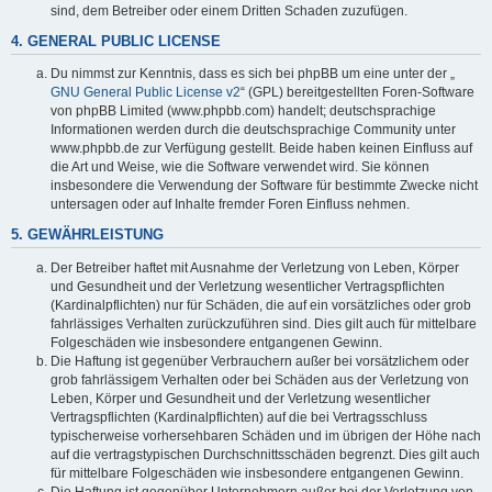
sind, dem Betreiber oder einem Dritten Schaden zuzufügen.
4. GENERAL PUBLIC LICENSE
Du nimmst zur Kenntnis, dass es sich bei phpBB um eine unter der „
GNU General Public License v2
“ (GPL) bereitgestellten Foren-Software
von phpBB Limited (www.phpbb.com) handelt; deutschsprachige
Informationen werden durch die deutschsprachige Community unter
www.phpbb.de zur Verfügung gestellt. Beide haben keinen Einfluss auf
die Art und Weise, wie die Software verwendet wird. Sie können
insbesondere die Verwendung der Software für bestimmte Zwecke nicht
untersagen oder auf Inhalte fremder Foren Einfluss nehmen.
5. GEWÄHRLEISTUNG
Der Betreiber haftet mit Ausnahme der Verletzung von Leben, Körper
und Gesundheit und der Verletzung wesentlicher Vertragspflichten
(Kardinalpflichten) nur für Schäden, die auf ein vorsätzliches oder grob
fahrlässiges Verhalten zurückzuführen sind. Dies gilt auch für mittelbare
Folgeschäden wie insbesondere entgangenen Gewinn.
Die Haftung ist gegenüber Verbrauchern außer bei vorsätzlichem oder
grob fahrlässigem Verhalten oder bei Schäden aus der Verletzung von
Leben, Körper und Gesundheit und der Verletzung wesentlicher
Vertragspflichten (Kardinalpflichten) auf die bei Vertragsschluss
typischerweise vorhersehbaren Schäden und im übrigen der Höhe nach
auf die vertragstypischen Durchschnittsschäden begrenzt. Dies gilt auch
für mittelbare Folgeschäden wie insbesondere entgangenen Gewinn.
Die Haftung ist gegenüber Unternehmern außer bei der Verletzung von