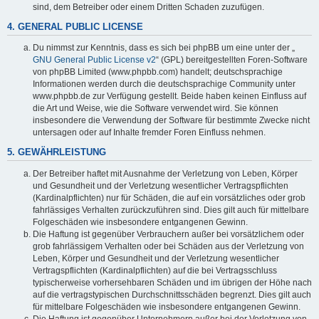
sind, dem Betreiber oder einem Dritten Schaden zuzufügen.
4. GENERAL PUBLIC LICENSE
Du nimmst zur Kenntnis, dass es sich bei phpBB um eine unter der „
GNU General Public License v2
“ (GPL) bereitgestellten Foren-Software
von phpBB Limited (www.phpbb.com) handelt; deutschsprachige
Informationen werden durch die deutschsprachige Community unter
www.phpbb.de zur Verfügung gestellt. Beide haben keinen Einfluss auf
die Art und Weise, wie die Software verwendet wird. Sie können
insbesondere die Verwendung der Software für bestimmte Zwecke nicht
untersagen oder auf Inhalte fremder Foren Einfluss nehmen.
5. GEWÄHRLEISTUNG
Der Betreiber haftet mit Ausnahme der Verletzung von Leben, Körper
und Gesundheit und der Verletzung wesentlicher Vertragspflichten
(Kardinalpflichten) nur für Schäden, die auf ein vorsätzliches oder grob
fahrlässiges Verhalten zurückzuführen sind. Dies gilt auch für mittelbare
Folgeschäden wie insbesondere entgangenen Gewinn.
Die Haftung ist gegenüber Verbrauchern außer bei vorsätzlichem oder
grob fahrlässigem Verhalten oder bei Schäden aus der Verletzung von
Leben, Körper und Gesundheit und der Verletzung wesentlicher
Vertragspflichten (Kardinalpflichten) auf die bei Vertragsschluss
typischerweise vorhersehbaren Schäden und im übrigen der Höhe nach
auf die vertragstypischen Durchschnittsschäden begrenzt. Dies gilt auch
für mittelbare Folgeschäden wie insbesondere entgangenen Gewinn.
Die Haftung ist gegenüber Unternehmern außer bei der Verletzung von