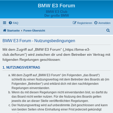
BMW E3 Forum
BMW E3 Club
Der große BMW
FAQ
Registrieren
Anmelden
S
Startseite
Foren-Übersicht
u
BMW E3 Forum - Nutzungsbedingungen
c
h
Mit dem Zugriff auf „BMW E3 Forum“ („https://bmw-e3-
club.de/forum“) wird zwischen dir und dem Betreiber ein Vertrag mit
e
folgenden Regelungen geschlossen:
1. NUTZUNGSVERTRAG
Mit dem Zugriff auf „BMW E3 Forum“ (im Folgenden „das Board“)
schließt du einen Nutzungsvertrag mit dem Betreiber des Boards ab (im
Folgenden „Betreiber“) und erklärst dich mit den nachfolgenden
Regelungen einverstanden.
Wenn du mit diesen Regelungen nicht einverstanden bist, so darfst du
das Board nicht weiter nutzen. Für die Nutzung des Boards gelten
jeweils die an dieser Stelle veröffentlichten Regelungen.
Der Nutzungsvertrag wird auf unbestimmte Zeit geschlossen und kann
von beiden Seiten ohne Einhaltung einer Frist jederzeit gekündigt