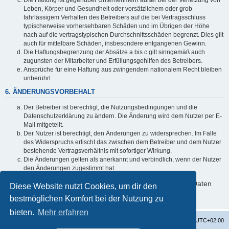
Leben, Körper und Gesundheit oder vorsätzlichem oder grob
fahrlässigem Verhalten des Betreibers auf die bei Vertragsschluss
typischerweise vorhersehbaren Schäden und im Übrigen der Höhe
nach auf die vertragstypischen Durchschnittsschäden begrenzt. Dies gilt
auch für mittelbare Schäden, insbesondere entgangenen Gewinn.
Die Haftungsbegrenzung der Absätze a bis c gilt sinngemäß auch
zugunsten der Mitarbeiter und Erfüllungsgehilfen des Betreibers.
Ansprüche für eine Haftung aus zwingendem nationalem Recht bleiben
unberührt.
6. ÄNDERUNGSVORBEHALT
Der Betreiber ist berechtigt, die Nutzungsbedingungen und die
Datenschutzerklärung zu ändern. Die Änderung wird dem Nutzer per E-
Mail mitgeteilt.
Der Nutzer ist berechtigt, den Änderungen zu widersprechen. Im Falle
des Widerspruchs erlischt das zwischen dem Betreiber und dem Nutzer
bestehende Vertragsverhältnis mit sofortiger Wirkung.
Die Änderungen gelten als anerkannt und verbindlich, wenn der Nutzer
den Änderungen zugestimmt hat.
Informationen über den Umgang mit deinen persönlichen Daten
Diese Website nutzt Cookies, um dir den
sind in der Datenschutzerklärung enthalten.
bestmöglichen Komfort bei der Nutzung zu
bieten.
Mehr erfahren
Startseite
Foren-Übersicht
Alle Zeiten sind
UTC+02:00