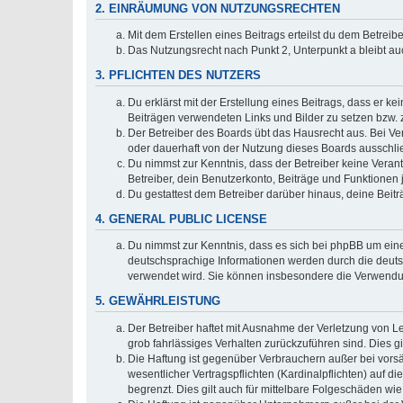
2. EINRÄUMUNG VON NUTZUNGSRECHTEN
Mit dem Erstellen eines Beitrags erteilst du dem Betrei
Das Nutzungsrecht nach Punkt 2, Unterpunkt a bleibt 
3. PFLICHTEN DES NUTZERS
Du erklärst mit der Erstellung eines Beitrags, dass er ke
Beiträgen verwendeten Links und Bilder zu setzen bzw.
Der Betreiber des Boards übt das Hausrecht aus. Bei V
oder dauerhaft von der Nutzung dieses Boards ausschlie
Du nimmst zur Kenntnis, dass der Betreiber keine Verantw
Betreiber, dein Benutzerkonto, Beiträge und Funktionen 
Du gestattest dem Betreiber darüber hinaus, deine Beit
4. GENERAL PUBLIC LICENSE
Du nimmst zur Kenntnis, dass es sich bei phpBB um eine
deutschsprachige Informationen werden durch die deuts
verwendet wird. Sie können insbesondere die Verwendun
5. GEWÄHRLEISTUNG
Der Betreiber haftet mit Ausnahme der Verletzung von Le
grob fahrlässiges Verhalten zurückzuführen sind. Dies 
Die Haftung ist gegenüber Verbrauchern außer bei vors
wesentlicher Vertragspflichten (Kardinalpflichten) auf
begrenzt. Dies gilt auch für mittelbare Folgeschäden 