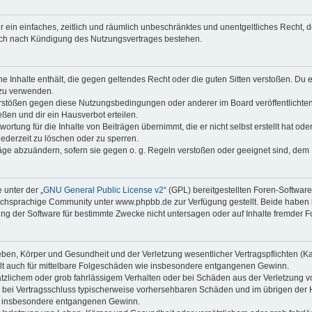
ber ein einfaches, zeitlich und räumlich unbeschränktes und unentgeltliches Recht
auch nach Kündigung des Nutzungsvertrages bestehen.
ine Inhalte enthält, die gegen geltendes Recht oder die guten Sitten verstoßen. Du 
 zu verwenden.
erstößen gegen diese Nutzungsbedingungen oder anderer im Board veröffentlichte
ßen und dir ein Hausverbot erteilen.
ortung für die Inhalte von Beiträgen übernimmt, die er nicht selbst erstellt hat od
jederzeit zu löschen oder zu sperren.
räge abzuändern, sofern sie gegen o. g. Regeln verstoßen oder geeignet sind, dem
 unter der „
GNU General Public License v2
“ (GPL) bereitgestellten Foren-Softwa
chsprachige Community unter www.phpbb.de zur Verfügung gestellt. Beide haben ke
g der Software für bestimmte Zwecke nicht untersagen oder auf Inhalte fremder F
ben, Körper und Gesundheit und der Verletzung wesentlicher Vertragspflichten (Kard
gilt auch für mittelbare Folgeschäden wie insbesondere entgangenen Gewinn.
ätzlichem oder grob fahrlässigem Verhalten oder bei Schäden aus der Verletzung 
 die bei Vertragsschluss typischerweise vorhersehbaren Schäden und im übrigen de
wie insbesondere entgangenen Gewinn.