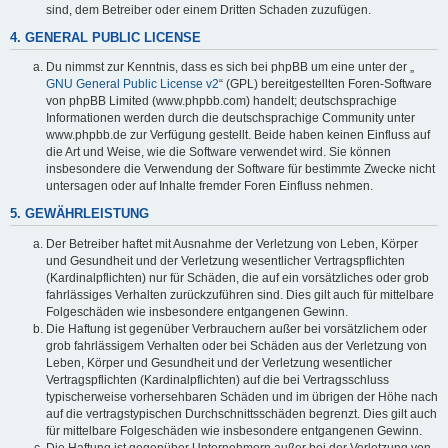
sind, dem Betreiber oder einem Dritten Schaden zuzufügen.
4. GENERAL PUBLIC LICENSE
Du nimmst zur Kenntnis, dass es sich bei phpBB um eine unter der „
GNU General Public License v2
“ (GPL) bereitgestellten Foren-Software
von phpBB Limited (www.phpbb.com) handelt; deutschsprachige
Informationen werden durch die deutschsprachige Community unter
www.phpbb.de zur Verfügung gestellt. Beide haben keinen Einfluss auf
die Art und Weise, wie die Software verwendet wird. Sie können
insbesondere die Verwendung der Software für bestimmte Zwecke nicht
untersagen oder auf Inhalte fremder Foren Einfluss nehmen.
5. GEWÄHRLEISTUNG
Der Betreiber haftet mit Ausnahme der Verletzung von Leben, Körper
und Gesundheit und der Verletzung wesentlicher Vertragspflichten
(Kardinalpflichten) nur für Schäden, die auf ein vorsätzliches oder grob
fahrlässiges Verhalten zurückzuführen sind. Dies gilt auch für mittelbare
Folgeschäden wie insbesondere entgangenen Gewinn.
Die Haftung ist gegenüber Verbrauchern außer bei vorsätzlichem oder
grob fahrlässigem Verhalten oder bei Schäden aus der Verletzung von
Leben, Körper und Gesundheit und der Verletzung wesentlicher
Vertragspflichten (Kardinalpflichten) auf die bei Vertragsschluss
typischerweise vorhersehbaren Schäden und im übrigen der Höhe nach
auf die vertragstypischen Durchschnittsschäden begrenzt. Dies gilt auch
für mittelbare Folgeschäden wie insbesondere entgangenen Gewinn.
Die Haftung ist gegenüber Unternehmern außer bei der Verletzung von