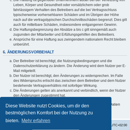
Leben, Körper und Gesundheit oder vorsätzlichem oder grob
fahrlässigem Verhalten des Betreibers auf die bei Vertragsschluss
typischerweise vorhersehbaren Schäden und im Übrigen der Höhe
nach auf die vertragstypischen Durchschnittsschäden begrenzt. Dies gilt
auch für mittelbare Schäden, insbesondere entgangenen Gewinn.
Die Haftungsbegrenzung der Absätze a bis c gilt sinngemäß auch
zugunsten der Mitarbeiter und Erfüllungsgehilfen des Betreibers.
Ansprüche für eine Haftung aus zwingendem nationalem Recht bleiben
unberührt.
6. ÄNDERUNGSVORBEHALT
Der Betreiber ist berechtigt, die Nutzungsbedingungen und die
Datenschutzerklärung zu ändern. Die Änderung wird dem Nutzer per E-
Mail mitgeteilt.
Der Nutzer ist berechtigt, den Änderungen zu widersprechen. Im Falle
des Widerspruchs erlischt das zwischen dem Betreiber und dem Nutzer
bestehende Vertragsverhältnis mit sofortiger Wirkung.
Die Änderungen gelten als anerkannt und verbindlich, wenn der Nutzer
den Änderungen zugestimmt hat.
Informationen über den Umgang mit deinen persönlichen Daten
Diese Website nutzt Cookies, um dir den
sind in der Datenschutzerklärung enthalten.
bestmöglichen Komfort bei der Nutzung zu
bieten.
Mehr erfahren
Startseite
Foren-Übersicht
Alle Zeiten sind
UTC+02:00