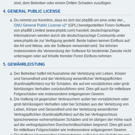
sind, dem Betreiber oder einem Dritten Schaden zuzufügen.
4. GENERAL PUBLIC LICENSE
Du nimmst zur Kenntnis, dass es sich bei phpBB um eine unter der „
GNU General Public License v2
“ (GPL) bereitgestellten Foren-Software
von phpBB Limited (www.phpbb.com) handelt; deutschsprachige
Informationen werden durch die deutschsprachige Community unter
www.phpbb.de zur Verfügung gestellt. Beide haben keinen Einfluss auf
die Art und Weise, wie die Software verwendet wird. Sie können
insbesondere die Verwendung der Software für bestimmte Zwecke nicht
untersagen oder auf Inhalte fremder Foren Einfluss nehmen.
5. GEWÄHRLEISTUNG
Der Betreiber haftet mit Ausnahme der Verletzung von Leben, Körper
und Gesundheit und der Verletzung wesentlicher Vertragspflichten
(Kardinalpflichten) nur für Schäden, die auf ein vorsätzliches oder grob
fahrlässiges Verhalten zurückzuführen sind. Dies gilt auch für mittelbare
Folgeschäden wie insbesondere entgangenen Gewinn.
Die Haftung ist gegenüber Verbrauchern außer bei vorsätzlichem oder
grob fahrlässigem Verhalten oder bei Schäden aus der Verletzung von
Leben, Körper und Gesundheit und der Verletzung wesentlicher
Vertragspflichten (Kardinalpflichten) auf die bei Vertragsschluss
typischerweise vorhersehbaren Schäden und im übrigen der Höhe nach
auf die vertragstypischen Durchschnittsschäden begrenzt. Dies gilt auch
für mittelbare Folgeschäden wie insbesondere entgangenen Gewinn.
Die Haftung ist gegenüber Unternehmern außer bei der Verletzung von