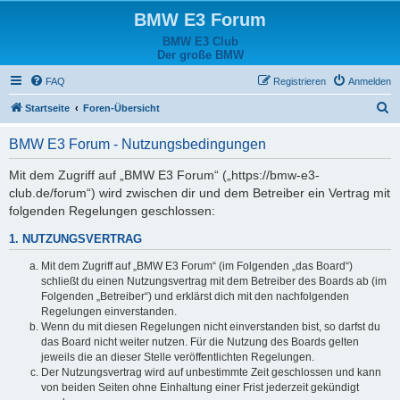
BMW E3 Forum
BMW E3 Club
Der große BMW
FAQ
Registrieren
Anmelden
S
Startseite
Foren-Übersicht
u
BMW E3 Forum - Nutzungsbedingungen
c
h
Mit dem Zugriff auf „BMW E3 Forum“ („https://bmw-e3-
club.de/forum“) wird zwischen dir und dem Betreiber ein Vertrag mit
e
folgenden Regelungen geschlossen:
1. NUTZUNGSVERTRAG
Mit dem Zugriff auf „BMW E3 Forum“ (im Folgenden „das Board“)
schließt du einen Nutzungsvertrag mit dem Betreiber des Boards ab (im
Folgenden „Betreiber“) und erklärst dich mit den nachfolgenden
Regelungen einverstanden.
Wenn du mit diesen Regelungen nicht einverstanden bist, so darfst du
das Board nicht weiter nutzen. Für die Nutzung des Boards gelten
jeweils die an dieser Stelle veröffentlichten Regelungen.
Der Nutzungsvertrag wird auf unbestimmte Zeit geschlossen und kann
von beiden Seiten ohne Einhaltung einer Frist jederzeit gekündigt