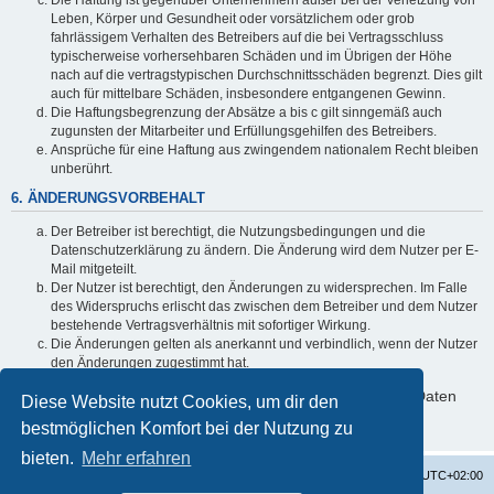
Leben, Körper und Gesundheit oder vorsätzlichem oder grob
fahrlässigem Verhalten des Betreibers auf die bei Vertragsschluss
typischerweise vorhersehbaren Schäden und im Übrigen der Höhe
nach auf die vertragstypischen Durchschnittsschäden begrenzt. Dies gilt
auch für mittelbare Schäden, insbesondere entgangenen Gewinn.
Die Haftungsbegrenzung der Absätze a bis c gilt sinngemäß auch
zugunsten der Mitarbeiter und Erfüllungsgehilfen des Betreibers.
Ansprüche für eine Haftung aus zwingendem nationalem Recht bleiben
unberührt.
6. ÄNDERUNGSVORBEHALT
Der Betreiber ist berechtigt, die Nutzungsbedingungen und die
Datenschutzerklärung zu ändern. Die Änderung wird dem Nutzer per E-
Mail mitgeteilt.
Der Nutzer ist berechtigt, den Änderungen zu widersprechen. Im Falle
des Widerspruchs erlischt das zwischen dem Betreiber und dem Nutzer
bestehende Vertragsverhältnis mit sofortiger Wirkung.
Die Änderungen gelten als anerkannt und verbindlich, wenn der Nutzer
den Änderungen zugestimmt hat.
Informationen über den Umgang mit deinen persönlichen Daten
Diese Website nutzt Cookies, um dir den
sind in der Datenschutzerklärung enthalten.
bestmöglichen Komfort bei der Nutzung zu
bieten.
Mehr erfahren
Startseite
Foren-Übersicht
Alle Zeiten sind
UTC+02:00