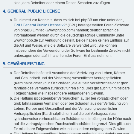
sind, dem Betreiber oder einem Dritten Schaden zuzufügen.
4. GENERAL PUBLIC LICENSE
Du nimmst zur Kenntnis, dass es sich bei phpBB um eine unter der „
GNU General Public License v2
“ (GPL) bereitgestellten Foren-Software
von phpBB Limited (www.phpbb.com) handelt; deutschsprachige
Informationen werden durch die deutschsprachige Community unter
www.phpbb.de zur Verfügung gestellt. Beide haben keinen Einfluss auf
die Art und Weise, wie die Software verwendet wird. Sie können
insbesondere die Verwendung der Software für bestimmte Zwecke nicht
untersagen oder auf Inhalte fremder Foren Einfluss nehmen.
5. GEWÄHRLEISTUNG
Der Betreiber haftet mit Ausnahme der Verletzung von Leben, Körper
und Gesundheit und der Verletzung wesentlicher Vertragspflichten
(Kardinalpflichten) nur für Schäden, die auf ein vorsätzliches oder grob
fahrlässiges Verhalten zurückzuführen sind. Dies gilt auch für mittelbare
Folgeschäden wie insbesondere entgangenen Gewinn.
Die Haftung ist gegenüber Verbrauchern außer bei vorsätzlichem oder
grob fahrlässigem Verhalten oder bei Schäden aus der Verletzung von
Leben, Körper und Gesundheit und der Verletzung wesentlicher
Vertragspflichten (Kardinalpflichten) auf die bei Vertragsschluss
typischerweise vorhersehbaren Schäden und im übrigen der Höhe nach
auf die vertragstypischen Durchschnittsschäden begrenzt. Dies gilt auch
für mittelbare Folgeschäden wie insbesondere entgangenen Gewinn.
Die Haftung ist gegenüber Unternehmern außer bei der Verletzung von