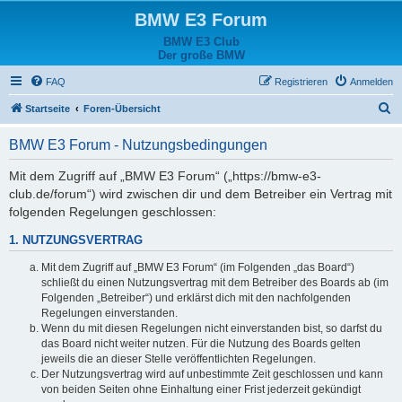
BMW E3 Forum
BMW E3 Club
Der große BMW
FAQ
Registrieren
Anmelden
S
Startseite
Foren-Übersicht
u
BMW E3 Forum - Nutzungsbedingungen
c
h
Mit dem Zugriff auf „BMW E3 Forum“ („https://bmw-e3-
club.de/forum“) wird zwischen dir und dem Betreiber ein Vertrag mit
e
folgenden Regelungen geschlossen:
1. NUTZUNGSVERTRAG
Mit dem Zugriff auf „BMW E3 Forum“ (im Folgenden „das Board“)
schließt du einen Nutzungsvertrag mit dem Betreiber des Boards ab (im
Folgenden „Betreiber“) und erklärst dich mit den nachfolgenden
Regelungen einverstanden.
Wenn du mit diesen Regelungen nicht einverstanden bist, so darfst du
das Board nicht weiter nutzen. Für die Nutzung des Boards gelten
jeweils die an dieser Stelle veröffentlichten Regelungen.
Der Nutzungsvertrag wird auf unbestimmte Zeit geschlossen und kann
von beiden Seiten ohne Einhaltung einer Frist jederzeit gekündigt