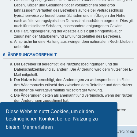
Leben, Körper und Gesundheit oder vorsätzlichem oder grob
fahrlässigem Verhalten des Betreibers auf die bei Vertragsschluss
typischerweise vorhersehbaren Schäden und im Übrigen der Höhe
nach auf die vertragstypischen Durchschnittsschäden begrenzt. Dies gilt
auch für mittelbare Schäden, insbesondere entgangenen Gewinn.
Die Haftungsbegrenzung der Absätze a bis c gilt sinngemäß auch
zugunsten der Mitarbeiter und Erfüllungsgehilfen des Betreibers.
Ansprüche für eine Haftung aus zwingendem nationalem Recht bleiben
unberührt.
6. ÄNDERUNGSVORBEHALT
Der Betreiber ist berechtigt, die Nutzungsbedingungen und die
Datenschutzerklärung zu ändern. Die Änderung wird dem Nutzer per E-
Mail mitgeteilt.
Der Nutzer ist berechtigt, den Änderungen zu widersprechen. Im Falle
des Widerspruchs erlischt das zwischen dem Betreiber und dem Nutzer
bestehende Vertragsverhältnis mit sofortiger Wirkung.
Die Änderungen gelten als anerkannt und verbindlich, wenn der Nutzer
den Änderungen zugestimmt hat.
Informationen über den Umgang mit deinen persönlichen Daten
Diese Website nutzt Cookies, um dir den
sind in der Datenschutzerklärung enthalten.
bestmöglichen Komfort bei der Nutzung zu
bieten.
Mehr erfahren
Startseite
Foren-Übersicht
Alle Zeiten sind
UTC+02:00