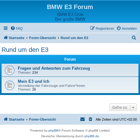
BMW E3 Forum
BMW E3 Club
Der große BMW
FAQ
Registrieren
Anmelden
S
Startseite
Foren-Übersicht
Rund um den E3
u
Rund um den E3
c
Forum
h
e
Fragen und Antworten zum Fahrzeug
Themen:
234
Mein E3 und Ich
Vorstellung der Fahrzeuge und Fahrer*innen
Themen:
26
Gehe zu
Startseite
Foren-Übersicht
Alle Zeiten sind
UTC+02:00
Powered by
phpBB
® Forum Software © phpBB Limited
Deutsche Übersetzung durch
phpBB.de