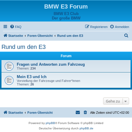
BMW E3 Forum
BMW E3 Club
Der große BMW
FAQ
Registrieren
Anmelden
S
Startseite
Foren-Übersicht
Rund um den E3
u
Rund um den E3
c
Forum
h
e
Fragen und Antworten zum Fahrzeug
Themen:
234
Mein E3 und Ich
Vorstellung der Fahrzeuge und Fahrer*innen
Themen:
26
Gehe zu
Startseite
Foren-Übersicht
Alle Zeiten sind
UTC+02:00
Powered by
phpBB
® Forum Software © phpBB Limited
Deutsche Übersetzung durch
phpBB.de